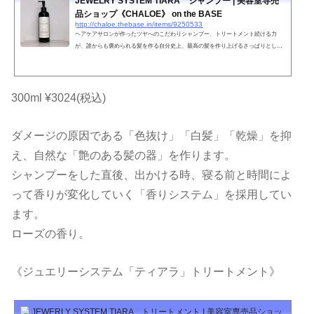
JEWELRY SYSTEM TIARA シャンプー | 美容室専売
品ショップ《CHALOE》 on the BASE
http://chaloe.thebase.in/items/9250533
ヘアケアサロンが作ったツヤへのこだわりシャンプー、トリートメント続ける力
が、誰からも褒められる髪を作る自分史上、最高の髪を作り上げるさっぱりとした
上品な香りいつもと違う自分を導き出す傷んだ髪を150日でキレイに・・・JEWERL
Y SYSTEM TIARA内容量300ml特徴毛髪内のケラチンと結合し髪を補強補修する。
白髪予防にも効果的。泡立ちが良く、頭皮もしっかり洗える。だけど、保湿成分が
高い。ケラチンとの結合力が強いため洗っても効果が持続する。ヘアカラーやパー
300ml ¥3024(税込)
マなどのアルカリ物を除去する。紫外線を吸収してくれる。やれ...
ダメージの原因である「色抜け」「白髪」「乾燥」を抑
え、自然な「艶のある髪の器」を作ります。
シャンプーをした直後、出かける時、寝る前と時間によ
って香りが変化していく「香りシステム」を採用してい
ます。
ローズの香り。
《ジュエリーシステム「ティアラ」トリートメント》
JEWERLY SYSTEM TIARA トリートメント | 美容室専売品ショップ《CHALO