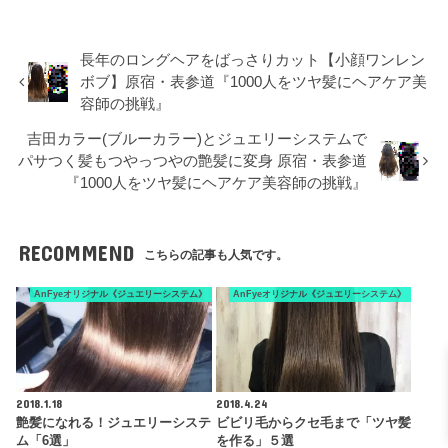
長年のロングヘアをばっさりカット【小顔ワンレン
ボブ】原宿・表参道『1000人をツヤ髪にヘアケア美
容師の挑戦』
吉田カラー(ブルーカラー)とジュエリーシステムで
パサつく髪もつやっつやの艶髪に変身 原宿・表参道
『1000人をツヤ髪にヘアケア美容師の挑戦』
RECOMMEND
こちらの記事も人気です。
AnFyeオリジナル《ジュエリーシステム》
AnFyeオリジナル《ジュエリーシステム》
2018.1.18
2018.4.24
艶髪になれる！ジュエリーシステ
ビビリ毛からクセ毛まで「ツヤ髪
ム「6選」
を作る」５選