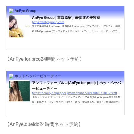
AnFye Group
AnFye Group | 東京原宿、表参道の美容室
https://anfyegroup.com
東京の美容室AnFye Group。原宿店AnFye for prco（アンフィフォープルコ）、神宮
前店AnFye.dueldo（アンフィドットドゥルドゥ）では、カット、パーマ、ヘアアレ
ンジ、ウェディングなどお客さまのご要望に満足いただけるスタッフがお待ちして
おります。
【AnFye for prco24時間ネット予約】
ホットペッパービューティー
アンフィフォープルコ(AnFye for prco)｜ホットペッパ
ービューティー
https://beauty.hotpepper.jp/smartphone/slnH000271818/?cstt=2&wak=BPSC200405_s_link_salontop
【ホットペッパービューティー】アンフィフォープルコ(AnFye for prco)のサロン情
報。お得なクーポン、ブログ、口コミ、住所、電話番号など知りたい情報満載で
す。ホットペッパービューティーの２４時間いつでもOKなネット予約を活用しよ
う！
【AnFye.dueldo24時間ネット予約】