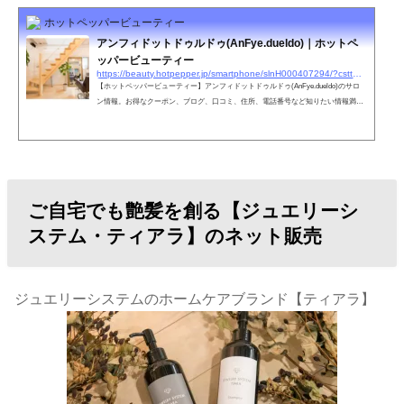
ホットペッパービューティー
アンフィドットドゥルドゥ(AnFye.dueldo)｜ホットペ
ッパービューティー
https://beauty.hotpepper.jp/smartphone/slnH000407294/?cstt=1&wak=BPSC200405_s_link_salontop
【ホットペッパービューティー】アンフィドットドゥルドゥ(AnFye.dueldo)のサロ
ン情報。お得なクーポン、ブログ、口コミ、住所、電話番号など知りたい情報満載
です。ホットペッパービューティーの２４時間いつでもOKなネット予約を活用しよ
う！
ご自宅でも艶髪を創る【ジュエリーシ
ステム・ティアラ】のネット販売
ジュエリーシステムのホームケアブランド【ティアラ】