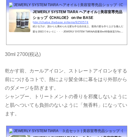
JEWERLY SYSTEM TIARA ヘアオイル | 美容室専売品ショップ《CHALOE》 o
JEWERLY SYSTEM TIARA ヘアオイル | 美容室専売品
ショップ《CHALOE》 on the BASE
http://chaloe.thebase.in/items/9250574
続ける力が、誰からも褒められる髪を作る自分史上、最高の髪を作り上げる傷んだ
髪を150日でキレイに・・・JEWERLY SYSTEM TIARA内容量30ml特徴保湿力No.1
のホホバオイル。地肌のマッサージでも使える安全、安心なオイル。やればやるほ
ど蘇る髪へ。ツヤ髪への第一歩。●お肌に合わない時、傷や湿疹等、異常のある時
は使わないで下さい。●目に入った時は、すぐに洗い流してください。●直射日光、
極端な高音や低温を避け、乳幼児の手の届かない所に保管してください。●天然成
30ml 2700(税込)
分配合のため、保存状態により香調の変化、変色、濁り又は固形物...
乾かす前、カールアイロン、ストレートアイロンをする
前につけるコトで、熱により髪全体に幕をはり外部から
のダメージを防ぎます。
シャンプー、トリートメントの香りを邪魔しないように
と肌へついても負担のないように「無香料」になってい
ます。
JEWERLY SYSTEM TIARA ３点セット | 美容室専売品ショップ《CHALOE》 