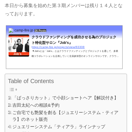
本日から募集を始めた第３期メンバーは残り１４人とな
っております。
camp-fire.jp
26 Posts
クラウドファンディングを成功させる為のプロジェク
ト特化型サロン『Job's』
https://camp-fire.jp/projects/view/83308
▼Job'sとは「Job’s」とはクラウドファンディングとプロジェクトを通して、多業
種コラボレーションを企画していく全員参加型のオンラインサロンです。クラウド
ファンディングをやってみたいけれどどうしていいかわからない…・有名じゃ無く
てもクラウドファンデ...
Table of Contents
「ばっさりカット」で小顔ショートヘア【解説付き】
吉田太紀への相談&予約
ご自宅でも艶髪を創る【ジュエリーシステム・ティア
ラ】のネット販売
ジュエリーシステム「ティアラ」ラインナップ