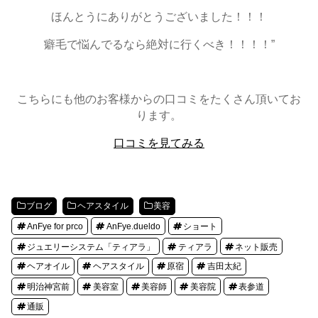
ほんとうにありがとうございました！！！
癖毛で悩んでるなら絶対に行くべき！！！！”
こちらにも他のお客様からの口コミをたくさん頂いてお
ります。
口コミを見てみる
ブログ
ヘアスタイル
美容
AnFye for prco
AnFye.dueldo
ショート
ジュエリーシステム「ティアラ」
ティアラ
ネット販売
ヘアオイル
ヘアスタイル
原宿
吉田太紀
明治神宮前
美容室
美容師
美容院
表参道
通販