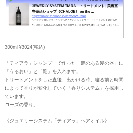
JEWERLY SYSTEM TIARA トリートメント | 美容室
専売品ショップ《CHALOE》 on the ...
http://chaloe.thebase.in/items/9250560
ヘアケアサロンが作ったツヤへのこだわりシャンプー、トリートメント続ける力
が、誰からも褒められる髪を作る自分史上、最高の髪を作り上げるさっぱりとした
上品な香りいつもと違う自分を導き出す傷んだ髪を150日でキレイに・・・JEWERL
Y SYSTEM TIARA内容量300ml特徴ツヤのキープ力ＵＰ、乱れたキューティクルを
修復してくれるケラチンとの結合力が強いため洗っても効果が持続する。ヘアカラ
ーやパーマなどのアルカリ物を除去する。紫外線を吸収してくれる。やればやるほ
300ml ¥3024(税込)
ど蘇る髪へ。ツヤ髪への第一歩。●お肌に合わない時、傷や湿疹等...
「ティアラ」シャンプーで作った「艶のある髪の器」に
「うるおい」と「艶」を入れます。
トリートメントをした直後、出かける時、寝る前と時間
によって香りが変化していく「香りシステム」を採用し
ています。
ローズの香り。
《ジュエリーシステム「ティアラ」ヘアオイル》