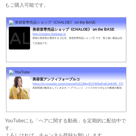
もご購入可能です。
美容室専売品ショップ《CHALOE》 on the BASE
美容室専売品ショップ《CHALOE》 on the BASE
http://chaloe.thebase.in
原宿の美容室が運営する【公式、美容室専売品ショップ】です。取り扱い製品は全
て正規品です。
YouTube
美容室アンフィフォープルコ
https://m.youtube.com/channel/UC1Mgv5U7W3wPsiKJpKH0_YQ
美容関連の配信をしていきます♪ ヘアアレンジ、メイクのやり方などの動画の配信
YouTubeにも「ヘアに関する動画」を定期的に配信中で
す。
よろしければ、チャンネル登録お願いします。