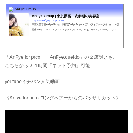
AnFye Group
AnFye Group | 東京原宿、表参道の美容室
https://anfyegroup.com
東京の美容室AnFye Group。原宿店AnFye for prco（アンフィフォープルコ）、神宮
前店AnFye.dueldo（アンフィドットドゥルドゥ）では、カット、パーマ、ヘアアレ
ンジ、ウェディングなどお客さまのご要望に満足いただけるスタッフがお待ちして
おります。
「AnFye for prco」「AnFye.dueldo」の２店舗とも、
こちらから２４時間「ネット予約」可能
youtubeイチバン人気動画
《Anfye for prco ロングヘアーからのバッサリカット》