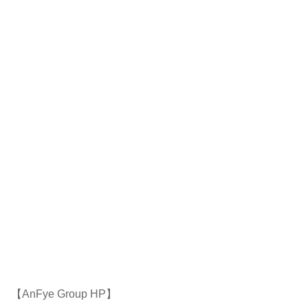
【AnFye Group HP】