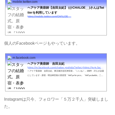
mobile.twitter.com
ヘアケア美容師【吉田太紀】 (@CHALOE__)さんはTwi
tterを利用しています
https://mobile.twitter.com/CHALOE__
個人のFacebookページもやっています。
m.facebook.com
ヘアケア美容師 吉田太紀
https://m.facebook.com/chaloe.yoshida?refsrc=https://ja-jp.facebook.com/chaloe.yoshida
ヘアケア美容師 吉田太紀、東京都渋谷区神宮前 - 「いいね！」348件 · 27人が話題
にしています - 原宿・明治神宮前の美容室「AnFye for prco」「AnFye.dueldo」二&#
x5...
Instagramは只今、フォロワー「５万２千人」突破しまし
た。