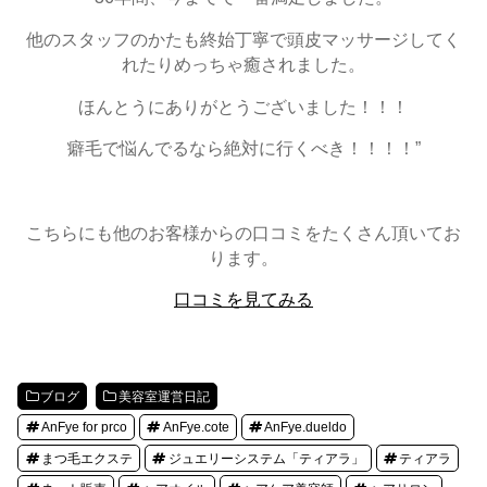
他のスタッフのかたも終始丁寧で頭皮マッサージしてく
れたりめっちゃ癒されました。
ほんとうにありがとうございました！！！
癖毛で悩んでるなら絶対に行くべき！！！！”
こちらにも他のお客様からの口コミをたくさん頂いてお
ります。
口コミを見てみる
ブログ
美容室運営日記
AnFye for prco
AnFye.cote
AnFye.dueldo
まつ毛エクステ
ジュエリーシステム「ティアラ」
ティアラ