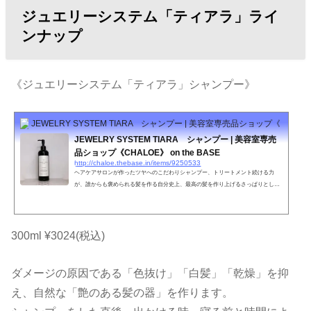
ジュエリーシステム「ティアラ」ライ
ンナップ
《ジュエリーシステム「ティアラ」シャンプー》
JEWELRY SYSTEM TIARA シャンプー | 美容室専売品ショップ《CHALOE》 
JEWELRY SYSTEM TIARA シャンプー | 美容室専売
品ショップ《CHALOE》 on the BASE
http://chaloe.thebase.in/items/9250533
ヘアケアサロンが作ったツヤへのこだわりシャンプー、トリートメント続ける力
が、誰からも褒められる髪を作る自分史上、最高の髪を作り上げるさっぱりとした
上品な香りいつもと違う自分を導き出す傷んだ髪を150日でキレイに・・・JEWERL
Y SYSTEM TIARA内容量300ml特徴毛髪内のケラチンと結合し髪を補強補修する。
白髪予防にも効果的。泡立ちが良く、頭皮もしっかり洗える。だけど、保湿成分が
高い。ケラチンとの結合力が強いため洗っても効果が持続する。ヘアカラーやパー
300ml ¥3024(税込)
マなどのアルカリ物を除去する。紫外線を吸収してくれる。やれ...
ダメージの原因である「色抜け」「白髪」「乾燥」を抑
え、自然な「艶のある髪の器」を作ります。