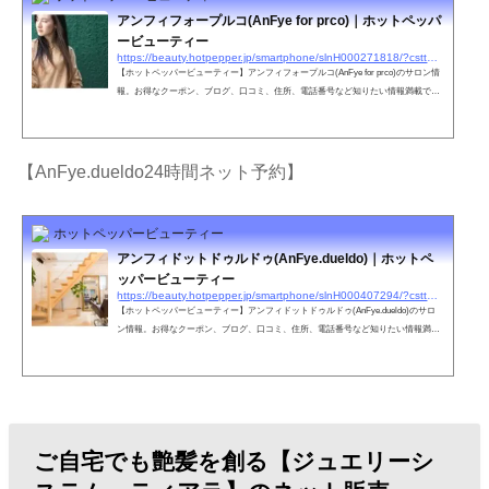
アンフィフォープルコ(AnFye for prco)｜ホットペッパ
ービューティー
https://beauty.hotpepper.jp/smartphone/slnH000271818/?cstt=2&wak=BPSC200405_s_link_salontop
【ホットペッパービューティー】アンフィフォープルコ(AnFye for prco)のサロン情
報。お得なクーポン、ブログ、口コミ、住所、電話番号など知りたい情報満載で
す。ホットペッパービューティーの２４時間いつでもOKなネット予約を活用しよ
う！
【AnFye.dueldo24時間ネット予約】
ホットペッパービューティー
アンフィドットドゥルドゥ(AnFye.dueldo)｜ホットペ
ッパービューティー
https://beauty.hotpepper.jp/smartphone/slnH000407294/?cstt=1&wak=BPSC200405_s_link_salontop
【ホットペッパービューティー】アンフィドットドゥルドゥ(AnFye.dueldo)のサロ
ン情報。お得なクーポン、ブログ、口コミ、住所、電話番号など知りたい情報満載
です。ホットペッパービューティーの２４時間いつでもOKなネット予約を活用しよ
う！
ご自宅でも艶髪を創る【ジュエリーシ