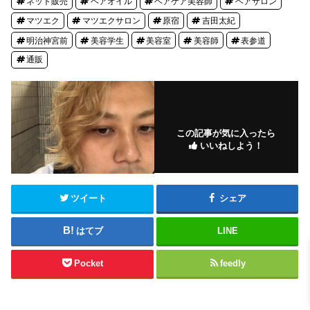
ネット販売
ヘアオイル
ヘアケア美容師
ヘアサロン
マツエク
マツエクサロン
原宿
吉田太紀
明治神宮前
美容学生
美容室
美容師
表参道
通販
この記事が気に入ったら
いいねしよう！
ツイート
シェア
はてブ
LINE
Pocket
feedly