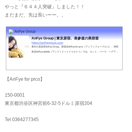
やっと『６４４人突破』しました！！
まだまだ、先は長いーー。。
AnFye Group
AnFye Group | 東京原宿、表参道の美容室
https://anfyegroup.com
東京の美容室AnFye Group。原宿店AnFye for prco（アンフィフォープルコ）、神宮
前店AnFye.dueldo（アンフィドットドゥルドゥ）では、カット、パーマ、ヘアアレ
ンジ、ウェディングなどお客さまのご要望に満足いただけるスタッフがお待ちして
おります。
【AnFye for prco】
150-0001
東京都渋谷区神宮前6-32-5ドルミ原宿204
Tel 0364277345