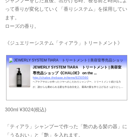
シャンプーをした直後、出かける時、寝る前と時間によ
って香りが変化していく「香りシステム」を採用してい
ます。
ローズの香り。
《ジュエリーシステム「ティアラ」トリートメント》
JEWERLY SYSTEM TIARA トリートメント | 美容室専売品ショップ《CHALO
JEWERLY SYSTEM TIARA トリートメント | 美容室
専売品ショップ《CHALOE》 on the ...
http://chaloe.thebase.in/items/9250560
ヘアケアサロンが作ったツヤへのこだわりシャンプー、トリートメント続ける力
が、誰からも褒められる髪を作る自分史上、最高の髪を作り上げるさっぱりとした
上品な香りいつもと違う自分を導き出す傷んだ髪を150日でキレイに・・・JEWERL
Y SYSTEM TIARA内容量300ml特徴ツヤのキープ力ＵＰ、乱れたキューティクルを
修復してくれるケラチンとの結合力が強いため洗っても効果が持続する。ヘアカラ
ーやパーマなどのアルカリ物を除去する。紫外線を吸収してくれる。やればやるほ
300ml ¥3024(税込)
ど蘇る髪へ。ツヤ髪への第一歩。●お肌に合わない時、傷や湿疹等...
「ティアラ」シャンプーで作った「艶のある髪の器」に
「うるおい」と「艶」を入れます。