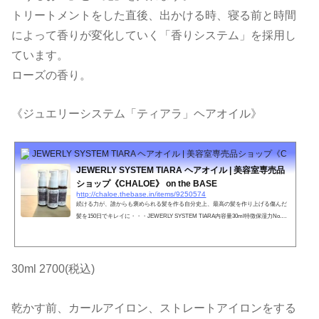
トリートメントをした直後、出かける時、寝る前と時間
によって香りが変化していく「香りシステム」を採用し
ています。
ローズの香り。
《ジュエリーシステム「ティアラ」ヘアオイル》
JEWERLY SYSTEM TIARA ヘアオイル | 美容室専売品ショップ《CHALOE》 o
JEWERLY SYSTEM TIARA ヘアオイル | 美容室専売品
ショップ《CHALOE》 on the BASE
http://chaloe.thebase.in/items/9250574
続ける力が、誰からも褒められる髪を作る自分史上、最高の髪を作り上げる傷んだ
髪を150日でキレイに・・・JEWERLY SYSTEM TIARA内容量30ml特徴保湿力No.1
のホホバオイル。地肌のマッサージでも使える安全、安心なオイル。やればやるほ
ど蘇る髪へ。ツヤ髪への第一歩。●お肌に合わない時、傷や湿疹等、異常のある時
は使わないで下さい。●目に入った時は、すぐに洗い流してください。●直射日光、
極端な高音や低温を避け、乳幼児の手の届かない所に保管してください。●天然成
30ml 2700(税込)
分配合のため、保存状態により香調の変化、変色、濁り又は固形物...
乾かす前、カールアイロン、ストレートアイロンをする