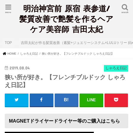
明治神宮前 原宿 表参道/
menu
search
髪質改善で艶髪を作るヘア
ケア美容師 吉田太紀
TOP
吉田太紀が作る髪質改善（素髪+ジュエリーシステム×LULUトリート
HOME
しゃろえ日記
狭い所が好き。【フレンチブルドック しゃろえ日記】
2019.08.04
しゃろえ日記
狭い所が好き。【フレンチブルドック しゃろ
え日記】
LINE
MAGNETドライヤードライヤー等のご購入はこちら