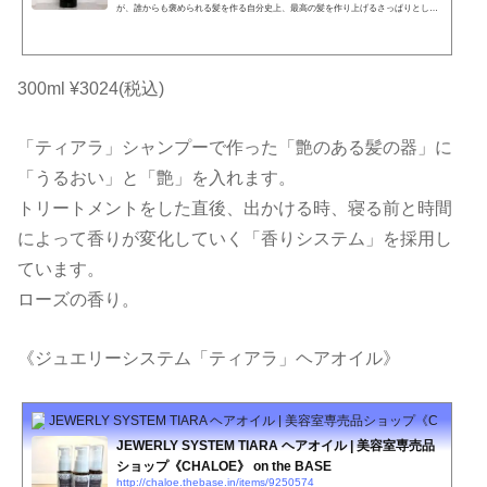
が、誰からも褒められる髪を作る自分史上、最高の髪を作り上げるさっぱりとした
上品な香りいつもと違う自分を導き出す傷んだ髪を150日でキレイに・・・JEWERL
Y SYSTEM TIARA内容量300ml特徴ツヤのキープ力ＵＰ、乱れたキューティクルを
修復してくれるケラチンとの結合力が強いため洗っても効果が持続する。ヘアカラ
ーやパーマなどのアルカリ物を除去する。紫外線を吸収してくれる。やればやるほ
300ml ¥3024(税込)
ど蘇る髪へ。ツヤ髪への第一歩。●お肌に合わない時、傷や湿疹等...
「ティアラ」シャンプーで作った「艶のある髪の器」に
「うるおい」と「艶」を入れます。
トリートメントをした直後、出かける時、寝る前と時間
によって香りが変化していく「香りシステム」を採用し
ています。
ローズの香り。
《ジュエリーシステム「ティアラ」ヘアオイル》
JEWERLY SYSTEM TIARA ヘアオイル | 美容室専売品ショップ《CHALOE》 o
JEWERLY SYSTEM TIARA ヘアオイル | 美容室専売品
ショップ《CHALOE》 on the BASE
http://chaloe.thebase.in/items/9250574