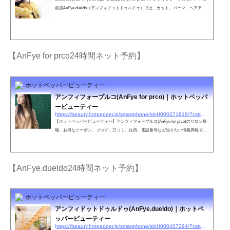
前店AnFye.dueldo（アンフィドットドゥルドゥ）では、カット、パーマ、ヘアアレ
ンジ、ウェディングなどお客さまのご要望に満足いただけるスタッフがお待ちして
おります。
【AnFye for prco24時間ネット予約】
ホットペッパービューティー
アンフィフォープルコ(AnFye for prco)｜ホットペッパ
ービューティー
https://beauty.hotpepper.jp/smartphone/slnH000271818/?cstt=2&wak=BPSC200405_s_link_salontop
【ホットペッパービューティー】アンフィフォープルコ(AnFye for prco)のサロン情
報。お得なクーポン、ブログ、口コミ、住所、電話番号など知りたい情報満載で
す。ホットペッパービューティーの２４時間いつでもOKなネット予約を活用しよ
う！
【AnFye.dueldo24時間ネット予約】
ホットペッパービューティー
アンフィドットドゥルドゥ(AnFye.dueldo)｜ホットペ
ッパービューティー
https://beauty.hotpepper.jp/smartphone/slnH000407294/?cstt=1&wak=BPSC200405_s_link_salontop