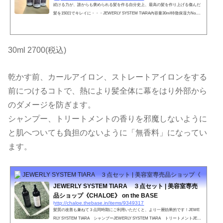
続ける力が、誰からも褒められる髪を作る自分史上、最高の髪を作り上げる傷んだ
髪を150日でキレイに・・・JEWERLY SYSTEM TIARA内容量30ml特徴保湿力No.1
のホホバオイル。地肌のマッサージでも使える安全、安心なオイル。やればやるほ
ど蘇る髪へ。ツヤ髪への第一歩。●お肌に合わない時、傷や湿疹等、異常のある時
は使わないで下さい。●目に入った時は、すぐに洗い流してください。●直射日光、
極端な高音や低温を避け、乳幼児の手の届かない所に保管してください。●天然成
30ml 2700(税込)
分配合のため、保存状態により香調の変化、変色、濁り又は固形物...
乾かす前、カールアイロン、ストレートアイロンをする
前につけるコトで、熱により髪全体に幕をはり外部から
のダメージを防ぎます。
シャンプー、トリートメントの香りを邪魔しないように
と肌へついても負担のないように「無香料」になってい
ます。
JEWERLY SYSTEM TIARA ３点セット | 美容室専売品ショップ《CHALOE》 
JEWERLY SYSTEM TIARA ３点セット | 美容室専売
品ショップ《CHALOE》 on the BASE
http://chaloe.thebase.in/items/9349317
髪質の改善も兼ねて３点同時期にご利用いただくと、より一層効果的です！JEWE
RLY SYSTEM TIARA シャンプーJEWERLY SYSTEM TIARA トリートメントJEW