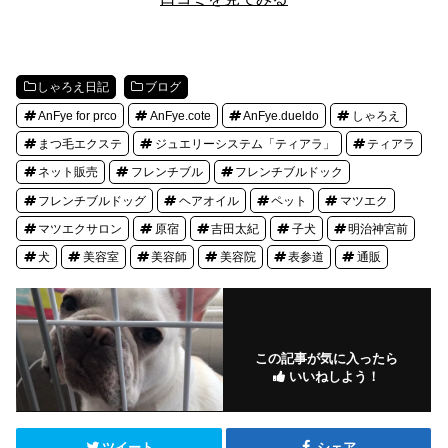
しゃろえ日記
ブログ
AnFye for prco
AnFye.cote
AnFye.dueldo
しゃろえ
まつ毛エクステ
ジュエリーシステム「ティアラ」
ティアラ
ネット販売
フレンチブル
フレンチブルドック
フレンチブルドッグ
ヘアオイル
ペット
マツエク
マツエクサロン
原宿
吉田太紀
子犬
明治神宮前
犬
美容室
美容師
美容院
表参道
通販
この記事が気に入ったら
いいねしよう！
ツイート
シェア