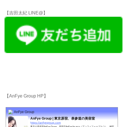
【吉田太紀 LINE@】
【AnFye Group HP】
AnFye Group
AnFye Group | 東京原宿、表参道の美容室
https://anfyegroup.com
東京の美容室AnFye Group。原宿店AnFye for prco（アンフィフォープルコ）、神宮