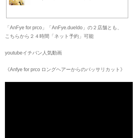
ンジ、ウェディングなどお客さまのご要望に満足いただけるスタッフがお待ちして
おります。
「AnFye for prco」「AnFye.dueldo」の２店舗とも、
こちらから２４時間「ネット予約」可能
youtubeイチバン人気動画
《Anfye for prco ロングヘアーからのバッサリカット》