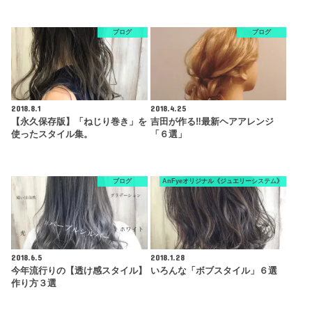
ブログ
ブログ
2018.8.1
2018.4.25
【永久保存版】「ねじり巻き」を
吉田が作る‼︎最新ヘアアレンジ
使ったスタイル集。
「６選」
ブログ
AnFyeオリジナル《ジュエリーシステム》
2018.6.5
2018.1.28
今年流行りの【透け感スタイル】
いろんな「ボブスタイル」６選
作り方３選