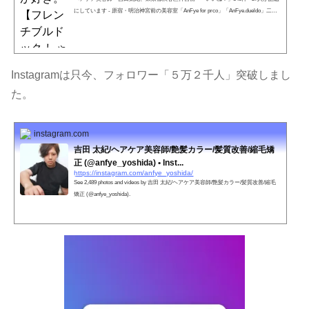
にしています - 原宿・明治神宮前の美容室「AnFye for prco」「AnFye.dueldo」二&#
x5...
Instagramは只今、フォロワー「５万２千人」突破しまし
た。
instagram.com
吉田 太紀/ヘアケア美容師/艶髪カラー/髪質改善/縮毛矯
正 (@anfye_yoshida) • Inst...
https://instagram.com/anfye_yoshida/
See 2,489 photos and videos by 吉田 太紀/ヘアケア美容師/艶髪カラー/髪質改善/縮毛
矯正 (@anfye_yoshida).