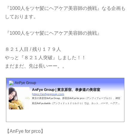
『1000人をツヤ髪にヘアケア美容師の挑戦』なる企画も
しております。
『1000人をツヤ髪にヘアケア美容師の挑戦』
８２１人目 / 残り１７９人
やっと『８２１人突破』しました！！
まだまだ、先は長いーー。。
AnFye Group
AnFye Group | 東京原宿、表参道の美容室
https://anfyegroup.com
東京の美容室AnFye Group。原宿店AnFye for prco（アンフィフォープルコ）、神宮
前店AnFye.dueldo（アンフィドットドゥルドゥ）では、カット、パーマ、ヘアアレ
ンジ、ウェディングなどお客さまのご要望に満足いただけるスタッフがお待ちして
おります。
【AnFye for prco】