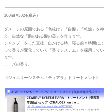
上品な香りいつもと違う自分を導き出す傷んだ髪を150日でキレイに・・・JEWERL
Y SYSTEM TIARA内容量300ml特徴毛髪内のケラチンと結合し髪を補強補修する。
白髪予防にも効果的。泡立ちが良く、頭皮もしっかり洗える。だけど、保湿成分が
高い。ケラチンとの結合力が強いため洗っても効果が持続する。ヘアカラーやパー
300ml ¥3024(税込)
マなどのアルカリ物を除去する。紫外線を吸収してくれる。やれ...
ダメージの原因である「色抜け」「白髪」「乾燥」を抑
え、自然な「艶のある髪の器」を作ります。
シャンプーをした直後、出かける時、寝る前と時間によ
って香りが変化していく「香りシステム」を採用してい
ます。
ローズの香り。
《ジュエリーシステム「ティアラ」トリートメント》
JEWERLY SYSTEM TIARA トリートメント | 美容室専売品ショップ《CHALO
JEWERLY SYSTEM TIARA トリートメント | 美容室
専売品ショップ《CHALOE》 on the ...
http://chaloe.thebase.in/items/9250560
ヘアケアサロンが作ったツヤへのこだわりシャンプー、トリートメント続ける力