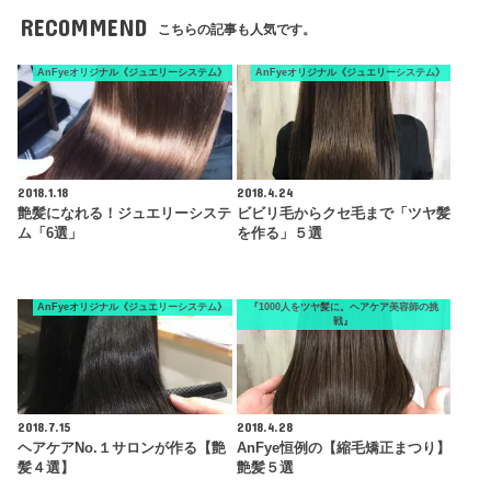
RECOMMEND
こちらの記事も人気です。
AnFyeオリジナル《ジュエリーシステム》
AnFyeオリジナル《ジュエリーシステム》
2018.1.18
2018.4.24
艶髪になれる！ジュエリーシステ
ビビリ毛からクセ毛まで「ツヤ髪
ム「6選」
を作る」５選
AnFyeオリジナル《ジュエリーシステム》
『1000人をツヤ髪に。ヘアケア美容師の挑
戦』
2018.7.15
2018.4.28
ヘアケアNo.１サロンが作る【艶
AnFye恒例の【縮毛矯正まつり】
髪４選】
艶髪５選