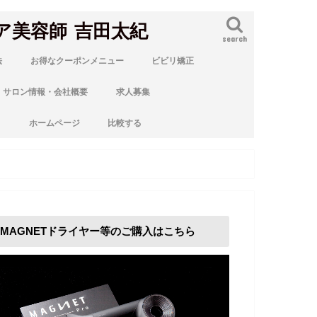
ア美容師 吉田太紀
search
法
お得なクーポンメニュー
ビビリ矯正
サロン情報・会社概要
求人募集
ト
ホームページ
比較する
MAGNETドライヤー等のご購入はこちら