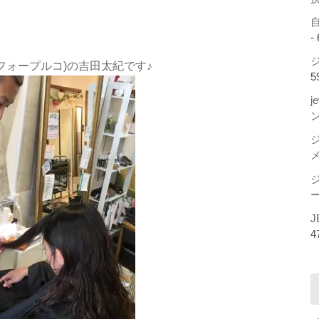
-
ジ
ンフィフォープルコ)の吉田太紀です♪
5
j
ー
J
4