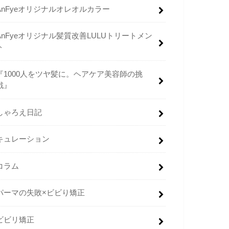
AnFyeオリジナルオレオルカラー
AnFyeオリジナル髪質改善LULUトリートメン
ト
『1000人をツヤ髪に。ヘアケア美容師の挑
戦』
しゃろえ日記
キュレーション
コラム
パーマの失敗×ビビり矯正
ビビリ矯正