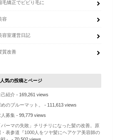
縮毛矯正でビビり毛に
美容
美容室運営日記
髪質改善
人気の投稿とページ
自己紹介
- 169,261 views
深めのブルーマット。
- 111,613 views
求人募集
- 99,779 views
「パーマの失敗」チリチリになった髪の改善。原
宿・表参道『1000人をツヤ髪にヘアケア美容師の
挑戦』
- 70,502 views