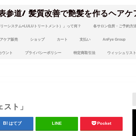
 表参道/ 髪質改善で艶髪を作るヘアケ
リーシステム×LULUトリートメント）」って何？
各サロン住所・ご予約方
アケア販売
ショップ
カート
支払い
AnFye Group
カウント
プライバシーポリシー
特定商取引法
ウィッシュリス
ェスト」
はてブ
LINE
Pocket