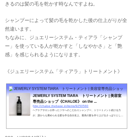
きるのは髪の毛を乾かす時なんですよね。
シャンプーによって髪の毛を乾かした後の仕上がりが全
然違います。
ちなみに、ジュエリーシステム・ティアラ「シャンプ
ー」を使っている人が乾かすと「しなやかさ」と「艶
感」を感じられるようになります。
《ジュエリーシステム「ティアラ」トリートメント》
JEWERLY SYSTEM TIARA トリートメント | 美容室専売品ショップ《CHALO
JEWERLY SYSTEM TIARA トリートメント | 美容室
専売品ショップ《CHALOE》 on the ...
http://chaloe.thebase.in/items/9250560
ヘアケアサロンが作ったツヤへのこだわりシャンプー、トリートメント続ける力
が、誰からも褒められる髪を作る自分史上、最高の髪を作り上げるさっぱりとした
上品な香りいつもと違う自分を導き出す傷んだ髪を150日でキレイに・・・JEWERL
Y SYSTEM TIARA内容量300ml特徴ツヤのキープ力ＵＰ、乱れたキューティクルを
修復してくれるケラチンとの結合力が強いため洗っても効果が持続する。ヘアカラ
ーやパーマなどのアルカリ物を除去する。紫外線を吸収してくれる。やればやるほ