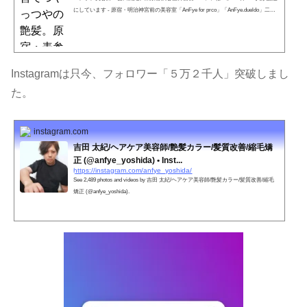
にしています - 原宿・明治神宮前の美容室「AnFye for prco」「AnFye.dueldo」二&#
x5...
Instagramは只今、フォロワー「５万２千人」突破しまし
た。
instagram.com
吉田 太紀/ヘアケア美容師/艶髪カラー/髪質改善/縮毛矯
正 (@anfye_yoshida) • Inst...
https://instagram.com/anfye_yoshida/
See 2,489 photos and videos by 吉田 太紀/ヘアケア美容師/艶髪カラー/髪質改善/縮毛
矯正 (@anfye_yoshida).