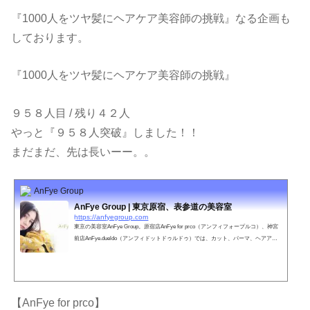
『1000人をツヤ髪にヘアケア美容師の挑戦』なる企画も
しております。
『1000人をツヤ髪にヘアケア美容師の挑戦』
９５８人目 / 残り４２人
やっと『９５８人突破』しました！！
まだまだ、先は長いーー。。
AnFye Group
AnFye Group | 東京原宿、表参道の美容室
https://anfyegroup.com
東京の美容室AnFye Group。原宿店AnFye for prco（アンフィフォープルコ）、神宮
前店AnFye.dueldo（アンフィドットドゥルドゥ）では、カット、パーマ、ヘアアレ
ンジ、ウェディングなどお客さまのご要望に満足いただけるスタッフがお待ちして
おります。
【AnFye for prco】