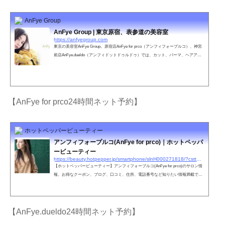
AnFye Group
AnFye Group | 東京原宿、表参道の美容室
https://anfyegroup.com
東京の美容室AnFye Group。原宿店AnFye for prco（アンフィフォープルコ）、神宮
前店AnFye.dueldo（アンフィドットドゥルドゥ）では、カット、パーマ、ヘアアレ
ンジ、ウェディングなどお客さまのご要望に満足いただけるスタッフがお待ちして
おります。
【AnFye for prco24時間ネット予約】
ホットペッパービューティー
アンフィフォープルコ(AnFye for prco)｜ホットペッパ
ービューティー
https://beauty.hotpepper.jp/smartphone/slnH000271818/?cstt=2&wak=BPSC200405_s_link_salontop
【ホットペッパービューティー】アンフィフォープルコ(AnFye for prco)のサロン情
報。お得なクーポン、ブログ、口コミ、住所、電話番号など知りたい情報満載で
す。ホットペッパービューティーの２４時間いつでもOKなネット予約を活用しよ
う！
【AnFye.dueldo24時間ネット予約】