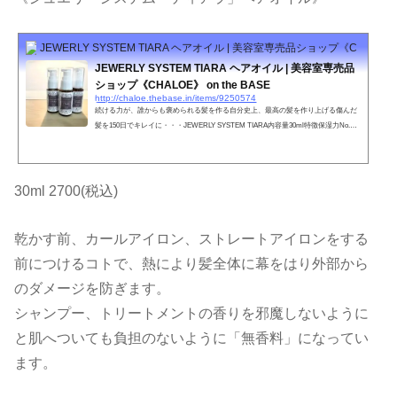
JEWERLY SYSTEM TIARA ヘアオイル | 美容室専売品ショップ《CHALOE》 o
JEWERLY SYSTEM TIARA ヘアオイル | 美容室専売品
ショップ《CHALOE》 on the BASE
http://chaloe.thebase.in/items/9250574
続ける力が、誰からも褒められる髪を作る自分史上、最高の髪を作り上げる傷んだ
髪を150日でキレイに・・・JEWERLY SYSTEM TIARA内容量30ml特徴保湿力No.1
のホホバオイル。地肌のマッサージでも使える安全、安心なオイル。やればやるほ
ど蘇る髪へ。ツヤ髪への第一歩。●お肌に合わない時、傷や湿疹等、異常のある時
は使わないで下さい。●目に入った時は、すぐに洗い流してください。●直射日光、
極端な高音や低温を避け、乳幼児の手の届かない所に保管してください。●天然成
30ml 2700(税込)
分配合のため、保存状態により香調の変化、変色、濁り又は固形物...
乾かす前、カールアイロン、ストレートアイロンをする
前につけるコトで、熱により髪全体に幕をはり外部から
のダメージを防ぎます。
シャンプー、トリートメントの香りを邪魔しないように
と肌へついても負担のないように「無香料」になってい
ます。