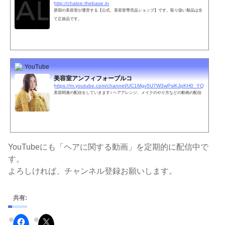
http://chaloe.thebase.in
原宿の美容室が運営する【公式、美容室専売品ショップ】です。取り扱い製品は全
て正規品です。
YouTube
美容室アンフィフォープルコ
https://m.youtube.com/channel/UC1Mgv5U7W3wPsiKJpKH0_YQ
美容関連の配信をしていきます♪ ヘアアレンジ、メイクのやり方などの動画の配信
YouTubeにも「ヘアに関する動画」を定期的に配信中で
す。
よろしければ、チャンネル登録お願いします。
共有: