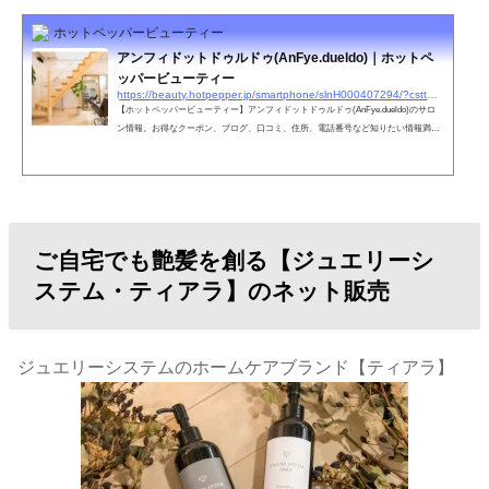
ホットペッパービューティー
アンフィドットドゥルドゥ(AnFye.dueldo)｜ホットペ
ッパービューティー
https://beauty.hotpepper.jp/smartphone/slnH000407294/?cstt=1&wak=BPSC200405_s_link_salontop
【ホットペッパービューティー】アンフィドットドゥルドゥ(AnFye.dueldo)のサロ
ン情報。お得なクーポン、ブログ、口コミ、住所、電話番号など知りたい情報満載
です。ホットペッパービューティーの２４時間いつでもOKなネット予約を活用しよ
う！
ご自宅でも艶髪を創る【ジュエリーシ
ステム・ティアラ】のネット販売
ジュエリーシステムのホームケアブランド【ティアラ】