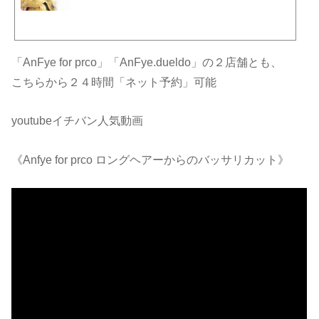
ンジ、ウェディングなどお客さまのご要望に満足いただけるスタッフがお待ちして
おります。
「AnFye for prco」「AnFye.dueldo」の２店舗とも、
こちらから２４時間「ネット予約」可能
youtubeイチバン人気動画
《Anfye for prco ロングヘアーからのバッサリカット》