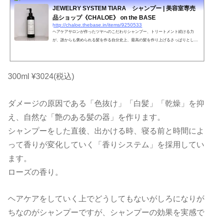
JEWELRY SYSTEM TIARA シャンプー | 美容室専売
品ショップ《CHALOE》 on the BASE
http://chaloe.thebase.in/items/9250533
ヘアケアサロンが作ったツヤへのこだわりシャンプー、トリートメント続ける力
が、誰からも褒められる髪を作る自分史上、最高の髪を作り上げるさっぱりとした
上品な香りいつもと違う自分を導き出す傷んだ髪を150日でキレイに・・・JEWERL
Y SYSTEM TIARA内容量300ml特徴毛髪内のケラチンと結合し髪を補強補修する。
白髪予防にも効果的。泡立ちが良く、頭皮もしっかり洗える。だけど、保湿成分が
高い。ケラチンとの結合力が強いため洗っても効果が持続する。ヘアカラーやパー
300ml ¥3024(税込)
マなどのアルカリ物を除去する。紫外線を吸収してくれる。やれ...
ダメージの原因である「色抜け」「白髪」「乾燥」を抑
え、自然な「艶のある髪の器」を作ります。
シャンプーをした直後、出かける時、寝る前と時間によ
って香りが変化していく「香りシステム」を採用してい
ます。
ローズの香り。
ヘアケアをしていく上でどうしてもないがしろになりが
ちなのがシャンプーですが、シャンプーの効果を実感で