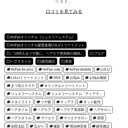
ります。
口コミを見てみる
AnFyeオリジナル《ジュエリーシステム》
AnFyeオリジナル髪質改善LULUトリートメント
『1000人をツヤ髪に。ヘアケア美容師の挑戦』
ブログ
ヘアスタイル
縮毛矯正
美容
AnFye for prco
AnFye.cote
AnFye.dueldo
LULU
LULUトリートメント
SNS
お悩み
お悩み相談
まつ毛エクステ
オリジナルトリートメント
ジュエリーシステム
ジュエリーシステム「ティアラ」
スタイリスト
ツヤ髪
ティアラ
ネット販売
ヘアオイル
ヘアケア
ヘアケア美容師
ヘアサロン
ヘアスタイル
マツエク
マツエクサロン
原宿
吉田太紀
広がり
撮影
明治神宮前
縮毛矯正