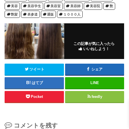
美容
美容学生
美容室
美容師
美容院
艶
艶髪
表参道
通販
１０００人
この記事が気に入ったら
いいねしよう！
ツイート
シェア
はてブ
LINE
Pocket
feedly
コメントを残す