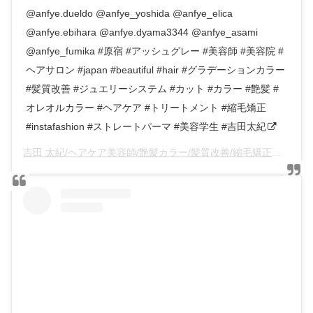
@anfye.dueldo @anfye_yoshida @anfye_elica
@anfye.ebihara @anfye.dyama3344 @anfye_asami
@anfye_fumika #原宿 #アッシュグレー #美容師 #美容院 #
ヘアサロン #japan #beautiful #hair #グラデーションカラー
#髪質改善 #ジュエリーシステム #カット #カラー #艶髪 #
オレオルカラー #ヘアケア #トリートメント #縮毛矯正
#instafashion #ストレートパーマ #美容学生 #吉田太紀
吉田 太紀/ヘアケア美容師/艶髪カラー/髪質改善/縮毛矯正
(@an