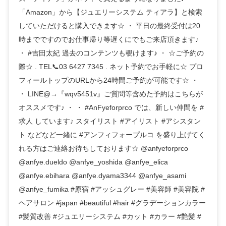
「Amazon」から【ジュエリーシステム ティアラ】と検索
していただけると購入できます☆ ・ 平日の最終受付は20
時までですのでお仕事帰り等遅くにでもご来店頂きます♪
・ #吉田太紀 過去のコンテンツも覗けます♪ ・ ☆ご予約の
際☆ . TEL📞03 6427 7345 . ネット予約でお手軽に☆ プロ
フィールトップのURLから24時間ご予約が可能です☆ ・
・ LINE@→『wqv5451v』ご質問等含めた予約はこちらが
オススメです♪ ・ ・ #AnFyeforprco では、新しい仲間を #
求人 しています♪ スタイリスト #アイリスト #アシスタン
ト などなど一緒に #アンフィフォープルコ を盛り上げてく
れる方はご連絡お待ちしております☆ @anfyeforprco
@anfye.dueldo @anfye_yoshida @anfye_elica
@anfye.ebihara @anfye.dyama3344 @anfye_asami
@anfye_fumika #原宿 #アッシュグレー #美容師 #美容院 #
ヘアサロン #japan #beautiful #hair #グラデーションカラー
#髪質改善 #ジュエリーシステム #カット #カラー #艶髪 #