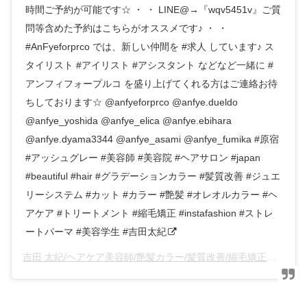
時間ご予約が可能です☆ ・ ・ LINE@→『wqv5451v』ご質
問等含めた予約はこちらがオススメです♪ ・ ・
#AnFyeforprco では、新しい仲間を #求人 しています♪ ス
タイリスト #アイリスト #アシスタント などなど一緒に #
アンフィフォープルコ を盛り上げてくれる方はご連絡お待
ちしております☆ @anfyeforprco @anfye.dueldo
@anfye_yoshida @anfye_elica @anfye.ebihara
@anfye.dyama3344 @anfye_asami @anfye_fumika #原宿
#アッシュグレー #美容師 #美容院 #ヘアサロン #japan
#beautiful #hair #グラデーションカラー #髪質改善 #ジュエ
リーシステム #カット #カラー #艶髪 #オレオルカラー #ヘ
アケア #トリートメント #縮毛矯正 #instafashion #ストレ
ートパーマ #美容学生 #吉田太紀
吉田 太紀/ヘアケア美容師/艶髪カラー/髪質改善/縮毛矯正
(@an