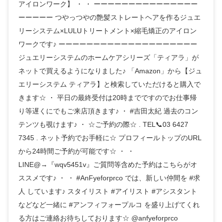
アイロンワーク】 ・ ・ ーーーーーーーーーーーーーーー
ーーーーー つやっつやの艶髪ストレートヘアを作るジュエ
リーシステム×LULUトリートメント×縮毛矯正のアイロン
ワークです♪ ーーーーーーーーーーーーーーーーーーーー
ジュエリーシステムのホームケアシリーズ「ティアラ」が
ネットで買えるようになりました♪ 「Amazon」から【ジュ
エリーシステム ティアラ】と検索していただけると購入で
きます☆ ・ 平日の最終受付は20時までですのでお仕事帰
り等遅くにでもご来店頂きます♪ ・ #吉田太紀 過去のコン
テンツも覗けます♪ ・ ☆ご予約の際☆ . TEL📞03 6427
7345 . ネット予約でお手軽に☆ プロフィールトップのURL
から24時間ご予約が可能です☆ ・ ・
LINE@→『wqv5451v』ご質問等含めた予約はこちらがオ
ススメです♪ ・ ・ #AnFyeforprco では、新しい仲間を #求
人 しています♪ スタイリスト #アイリスト #アシスタント
などなど一緒に #アンフィフォープルコ を盛り上げてくれ
る方はご連絡お待ちしております☆ @anfyeforprco