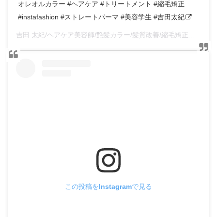
オレオルカラー #ヘアケア #トリートメント #縮毛矯正
#instafashion #ストレートパーマ #美容学生 #吉田太紀
吉田 太紀/ヘアケア美容師/艶髪カラー/髪質改善/縮毛矯正
(@an
この投稿をInstagramで見る