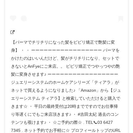
【パーマでチリチリになった髪をビビリ矯正で艶髪に変
身】 ・ ・ ーーーーーーーーーーーーーーーーー パーマを
かけたのはいいんだけど、髪がチリチリになり、セットで
きないとAnFyeにご来店。。 ビビリ矯正でつやっつやの艶
髪に変身させます♪ ーーーーーーーーーーーーーーーーー
ジュエリーシステムのホームケアシリーズ「ティアラ」が
ネットで買えるようになりました♪ 「Amazon」から【ジュ
エリーシステム ティアラ】と検索していただけると購入で
きます☆ ・ 平日の最終受付は20時までですのでお仕事帰
り等遅くにでもご来店頂きます♪ ・ #吉田太紀 過去のコン
テンツも覗けます♪ ・ ☆ご予約の際☆ . TEL📞03 6427
7345 . ネット予約でお手軽に☆ プロフィールトップのURL