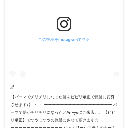
この投稿をInstagramで見る
【パーマでチリチリになった髪をビビリ矯正で艶髪に変身
させます♪】 ・ ・ ーーーーーーーーーーーーーーーーー パ
ーマで髪がチリチリになったとAnFyeにご来店。。 【ビビ
リ矯正】でつやっつやの艶髪にさせて頂きます☆ ーーーー
ーーーーーーーーーーーーー ジュエリーシステムのホーム