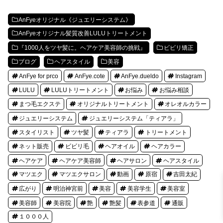
AnFyeオリジナル《ジュエリーシステム》
AnFyeオリジナル髪質改善LULUトリートメント
『1000人をツヤ髪に。ヘアケア美容師の挑戦』
ビビリ矯正
ブログ
ヘアスタイル
美容
AnFye for prco
AnFye.cote
AnFye.dueldo
Instagram
LULU
LULUトリートメント
お悩み
お悩み相談
まつ毛エクステ
オリジナルトリートメント
オレオルカラー
ジュエリーシステム
ジュエリーシステム「ティアラ」
スタイリスト
ツヤ髪
ティアラ
トリートメント
ネット販売
ビビリ毛
ヘアオイル
ヘアカラー
ヘアケア
ヘアケア美容師
ヘアサロン
ヘアスタイル
マツエク
マツエクサロン
動画
原宿
吉田太紀
広がり
明治神宮前
美容
美容学生
美容室
美容師
美容院
艶
艶髪
表参道
通販
１０００人