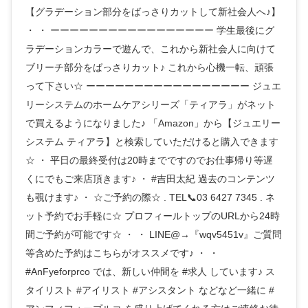
【グラデーション部分をばっさりカットして新社会人へ♪】
・ ・ ーーーーーーーーーーーーーーーーー 学生最後にグ
ラデーションカラーで遊んで、これから新社会人に向けて
ブリーチ部分をばっさりカット♪ これから心機一転、頑張
って下さい☆ ーーーーーーーーーーーーーーーーー ジュエ
リーシステムのホームケアシリーズ「ティアラ」がネット
で買えるようになりました♪ 「Amazon」から【ジュエリー
システム ティアラ】と検索していただけると購入できます
☆ ・ 平日の最終受付は20時までですのでお仕事帰り等遅
くにでもご来店頂きます♪ ・ #吉田太紀 過去のコンテンツ
も覗けます♪ ・ ☆ご予約の際☆ . TEL📞03 6427 7345 . ネ
ット予約でお手軽に☆ プロフィールトップのURLから24時
間ご予約が可能です☆ ・ ・ LINE@→『wqv5451v』ご質問
等含めた予約はこちらがオススメです♪ ・ ・
#AnFyeforprco では、新しい仲間を #求人 しています♪ ス
タイリスト #アイリスト #アシスタント などなど一緒に #