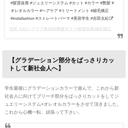
#髪質改善 #ジュエリーシステム #カット #カラー #艶髪 #
オレオルカラー #ヘアケア #トリートメント #縮毛矯正
#instafashion #ストレートパーマ #美容学生 #吉田太紀
吉田 太紀/ヘアケア美容師/艶髪カラー/髪質改善/縮毛矯正
(@an
【グラデーション部分をばっさりカッ
トして新社会人へ】
学生最後にグラデーションカラーで遊んで、これから新
社会人に向けてブリーチ部分をばっさりカットをしてジ
ュエリーシステム×オレオルカラーをさせて頂きました。
これから心機一転、頑張って下さい。