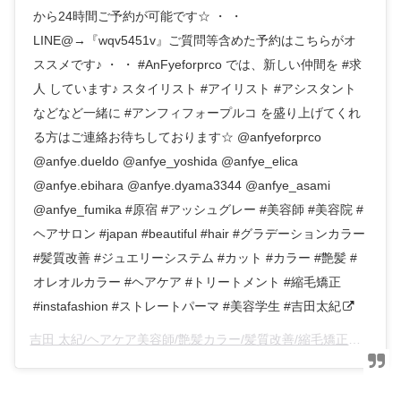
から24時間ご予約が可能です☆ ・ ・
LINE@→『wqv5451v』ご質問等含めた予約はこちらがオ
ススメです♪ ・ ・ #AnFyeforprco では、新しい仲間を #求
人 しています♪ スタイリスト #アイリスト #アシスタント
などなど一緒に #アンフィフォープルコ を盛り上げてくれ
る方はご連絡お待ちしております☆ @anfyeforprco
@anfye.dueldo @anfye_yoshida @anfye_elica
@anfye.ebihara @anfye.dyama3344 @anfye_asami
@anfye_fumika #原宿 #アッシュグレー #美容師 #美容院 #
ヘアサロン #japan #beautiful #hair #グラデーションカラー
#髪質改善 #ジュエリーシステム #カット #カラー #艶髪 #
オレオルカラー #ヘアケア #トリートメント #縮毛矯正
#instafashion #ストレートパーマ #美容学生 #吉田太紀
吉田 太紀/ヘアケア美容師/艶髪カラー/髪質改善/縮毛矯正
(@an