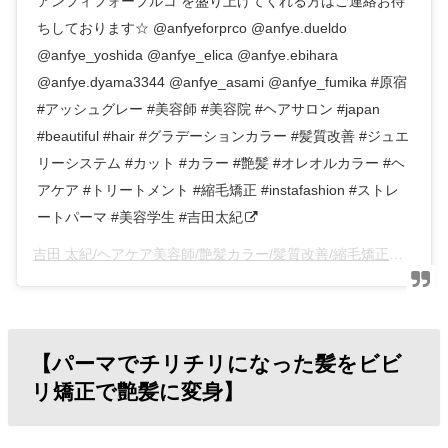
アンフィフォープルコ を盛り上げてくれる方はご連絡お待
ちしております☆ @anfyeforprco @anfye.dueldo
@anfye_yoshida @anfye_elica @anfye.ebihara
@anfye.dyama3344 @anfye_asami @anfye_fumika #原宿
#アッシュグレー #美容師 #美容院 #ヘアサロン #japan
#beautiful #hair #グラデーションカラー #髪質改善 #ジュエ
リーシステム #カット #カラー #艶髪 #オレオルカラー #ヘ
アケア #トリートメント #縮毛矯正 #instafashion #ストレ
ートパーマ #美容学生 #吉田太紀
吉田 太紀/ヘアケア美容師/艶髪カラー/髪質改善/縮毛矯正
(@an
【パーマでチリチリになった髪をビビ
リ矯正で艶髪に変身】