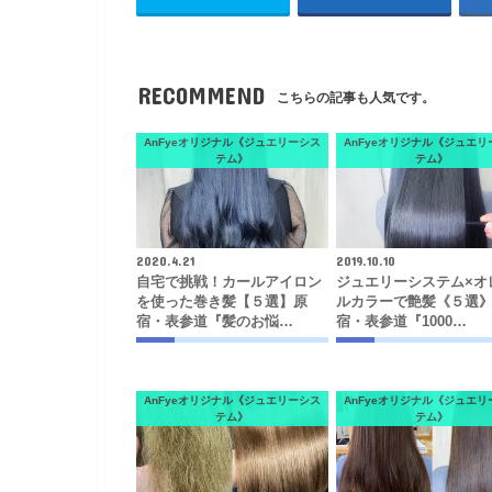
RECOMMEND
こちらの記事も人気です。
AnFyeオリジナル《ジュエリーシス
AnFyeオリジナル《ジュエリ
テム》
テム》
2020.4.21
2019.10.10
自宅で挑戦！カールアイロン
ジュエリーシステム×オ
を使った巻き髪【５選】原
ルカラーで艶髪《５選
宿・表参道『髪のお悩…
宿・表参道『1000…
AnFyeオリジナル《ジュエリーシス
AnFyeオリジナル《ジュエリ
テム》
テム》