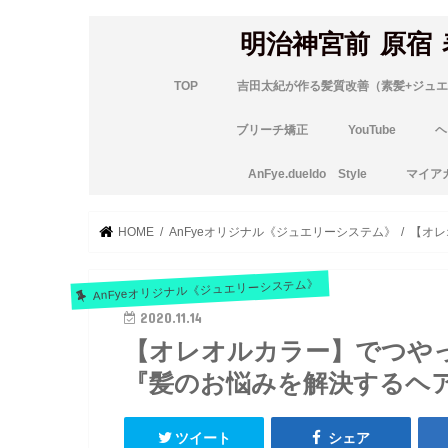
明治神宮前 原宿
TOP
吉田太紀が作る髪質改善（素髪+ジュエ
ブリーチ矯正
YouTube
ヘ
AnFye.dueldo Style
マイア
HOME
AnFyeオリジナル《ジュエリーシステム》
【オレ
AnFyeオリジナル《ジュエリーシステム》
2020.11.14
【オレオルカラー】でつや
『髪のお悩みを解決するヘ
ツイート
シェア