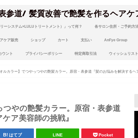
 表参道/ 髪質改善で艶髪を作るヘアケ
リーシステム×LULUトリートメント）」って何？
各サロン住所・ご予約方
アケア販売
ショップ
カート
支払い
AnFye Group
カウント
プライバシーポリシー
特定商取引法
ウィッシュリス
オルカラー】でつやっつやの艶髪カラー。原宿・表参道『髪のお悩みを解決するヘ
っつやの艶髪カラー。原宿・表参道
アケア美容師の挑戦』
はてブ
LINE
Pocket