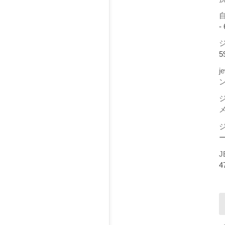
-
ジ
5
j
ー
J
4