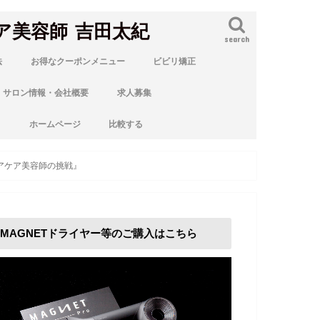
ア美容師 吉田太紀
search
法
お得なクーポンメニュー
ビビリ矯正
サロン情報・会社概要
求人募集
ト
ホームページ
比較する
アケア美容師の挑戦』
MAGNETドライヤー等のご購入はこちら