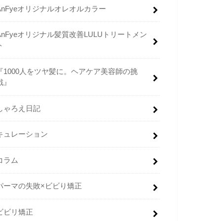
AnFyeオリジナルオレオルカラー
AnFyeオリジナル髪質改善LULUトリートメン
ト
『1000人をツヤ髪に。ヘアケア美容師の挑
戦』
しゃろえ日記
キュレーション
コラム
パーマの失敗×ビビり矯正
ビビリ矯正