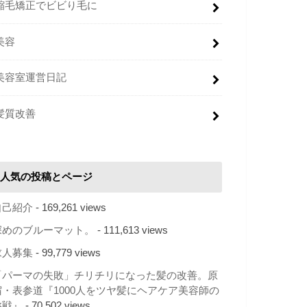
縮毛矯正でビビり毛に
美容
美容室運営日記
髪質改善
人気の投稿とページ
自己紹介
- 169,261 views
深めのブルーマット。
- 111,613 views
求人募集
- 99,779 views
「パーマの失敗」チリチリになった髪の改善。原
宿・表参道『1000人をツヤ髪にヘアケア美容師の
挑戦』
- 70,502 views