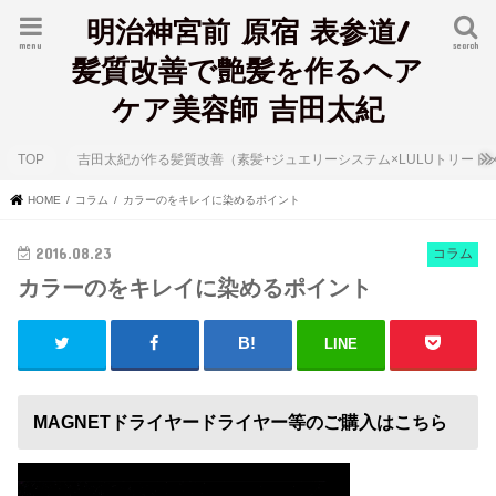
明治神宮前 原宿 表参道/
menu
search
髪質改善で艶髪を作るヘア
ケア美容師 吉田太紀
TOP
吉田太紀が作る髪質改善（素髪+ジュエリーシステム×LULUトリート
HOME
コラム
カラーのをキレイに染めるポイント
2016.08.23
コラム
カラーのをキレイに染めるポイント
LINE
MAGNETドライヤードライヤー等のご購入はこちら