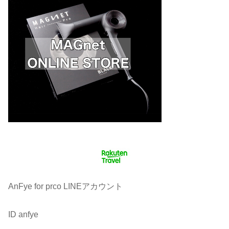
AnFye for prco LINEアカウント
ID anfye