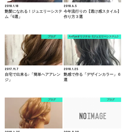
2018.1.18
2018.6.5
艶髪になれる！ジュエリーシステ
今年流行りの【透け感スタイル】
ム「6選」
作り方３選
ブログ
AnFyeオリジナル《ジュエリーシステム》
2017.11.7
2018.1.25
自宅で出来る♪「簡単ヘアアレン
艶感で作る「デザインカラー」６
ジ」
選
ブログ
ブログ
2018.4.25
2016.8.28