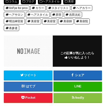
コラム
ブログ
ヘアスタイル
美容
AnFye for prco
カラー
スタイリスト
ヘアカラー
ヘアサロン
ヘアスタイル
原宿
吉田太紀
明治神宮前
美容室
美容室
美容師
美容院
表参道
この記事が気に入ったら
いいねしよう！
ツイート
シェア
はてブ
LINE
Pocket
feedly