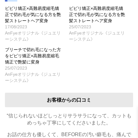
ビビリ矯正×高難易度縮毛矯
ビビリ矯正×高難易度縮毛矯
正で切れ毛が気になる方を艶
正で切れ毛が気になる方を艶
髪ストレートヘア変身
髪ストレートヘア変身
17/08/2023
25/07/2023
AnFyeオリジナル《ジュエリ
AnFyeオリジナル《ジュエリ
ーシステム》
ーシステム》
ブリーチで切れ毛になった方
をビビリ矯正×高難易度縮毛
矯正で艶髪に変身
25/07/2023
AnFyeオリジナル《ジュエリ
ーシステム》
お客様からの口コミ
“信じられないほどしっとりサラサラになって、カットも
めっちゃ丁寧にしてくださいました。
お話の仕方も優しくて、BEFOREの汚い癖毛も、痛んで