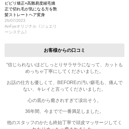
ビビリ矯正×高難易度縮毛矯
正で切れ毛が気になる方を艶
髪ストレートヘア変身
25/07/2023
AnFyeオリジナル《ジュエリ
ーシステム》
お客様からの口コミ
“信じられないほどしっとりサラサラになって、カットも
めっちゃ丁寧にしてくださいました。
お話の仕方も優しくて、BEFOREの汚い癖毛も、痛んで
ない、キレイと言ってくださいました。
心の底から癒されすぎて涙出そう。
36年間、今までで一番満足しました。
他のスタッフのかたも終始丁寧で頭皮マッサージしてく