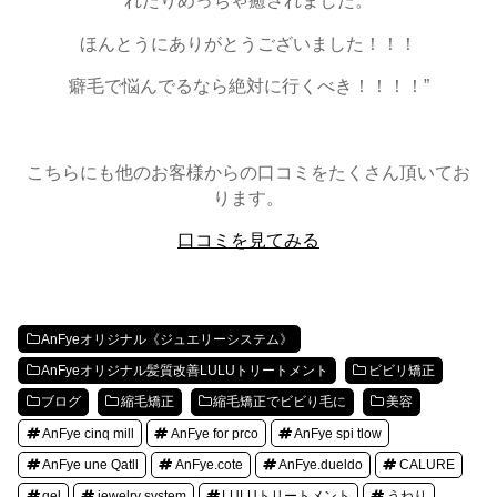
れたりめっちゃ癒されました。
ほんとうにありがとうございました！！！
癖毛で悩んでるなら絶対に行くべき！！！！”
こちらにも他のお客様からの口コミをたくさん頂いてお
ります。
口コミを見てみる
AnFyeオリジナル《ジュエリーシステム》
AnFyeオリジナル髪質改善LULUトリートメント
ビビリ矯正
ブログ
縮毛矯正
縮毛矯正でビビり毛に
美容
AnFye cinq mill
AnFye for prco
AnFye spi tlow
AnFye une Qatll
AnFye.cote
AnFye.dueldo
CALURE
gel
jewelry system
LULUトリートメント
うねり