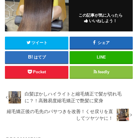
この記事が気に入ったら
いいねしよう！
ツイート
シェア
はてブ
LINE
Pocket
feedly
白髪ぼかしハイライトと縮毛矯正で髪が切れ毛
に？！高難易度縮毛矯正で艶髪に変身
縮毛矯正後の毛先のパサつきを改善！くせ戻りを直
してツヤツヤに！