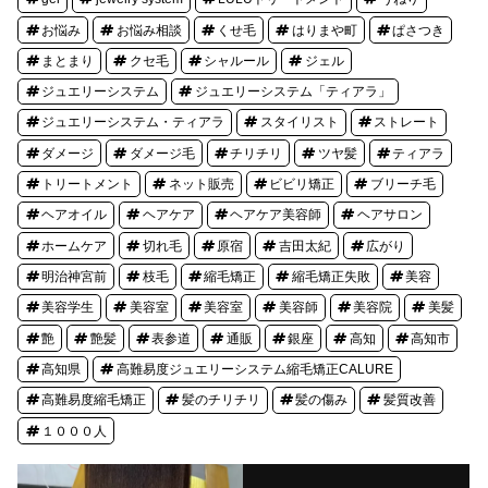
お悩み
お悩み相談
くせ毛
はりまや町
ぱさつき
まとまり
クセ毛
シャルール
ジェル
ジュエリーシステム
ジュエリーシステム「ティアラ」
ジュエリーシステム・ティアラ
スタイリスト
ストレート
ダメージ
ダメージ毛
チリチリ
ツヤ髪
ティアラ
トリートメント
ネット販売
ビビリ矯正
ブリーチ毛
ヘアオイル
ヘアケア
ヘアケア美容師
ヘアサロン
ホームケア
切れ毛
原宿
吉田太紀
広がり
明治神宮前
枝毛
縮毛矯正
縮毛矯正失敗
美容
美容学生
美容室
美容室
美容師
美容院
美髪
艶
艶髪
表参道
通販
銀座
高知
高知市
高知県
高難易度ジュエリーシステム縮毛矯正CALURE
高難易度縮毛矯正
髪のチリチリ
髪の傷み
髪質改善
１０００人