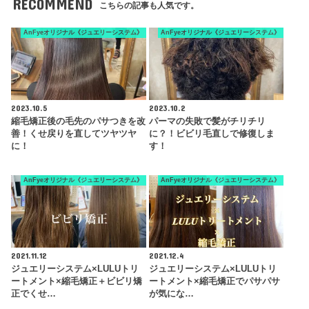
RECOMMEND
こちらの記事も人気です。
AnFyeオリジナル《ジュエリーシステム》
AnFyeオリジナル《ジュエリーシステム》
2023.10.5
2023.10.2
縮毛矯正後の毛先のパサつきを改
パーマの失敗で髪がチリチリ
善！くせ戻りを直してツヤツヤ
に？！ビビリ毛直しで修復しま
に！
す！
AnFyeオリジナル《ジュエリーシステム》
AnFyeオリジナル《ジュエリーシステム》
2021.11.12
2021.12.4
ジュエリーシステム×LULUトリ
ジュエリーシステム×LULUトリ
ートメント×縮毛矯正＋ビビリ矯
ートメント×縮毛矯正でパサパサ
正でくせ…
が気にな…