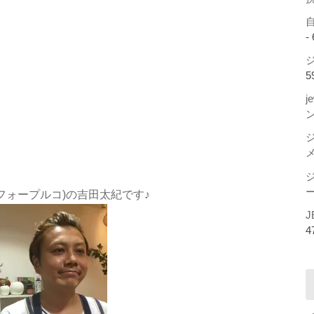
-
ジ
5
j
ー
ンフィフォープルコ)の吉田太紀です♪
J
4