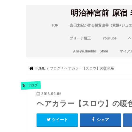
明治神宮前 原宿
TOP
吉田太紀が作る髪質改善（素髪+ジュエ
ブリーチ矯正
YouTube
ヘ
AnFye.dueldo Style
マイア
HOME
ブログ
ヘアカラー【スロウ】の暖色系
ブログ
2016.09.06
ヘアカラー【スロウ】の暖
ツイート
シェア