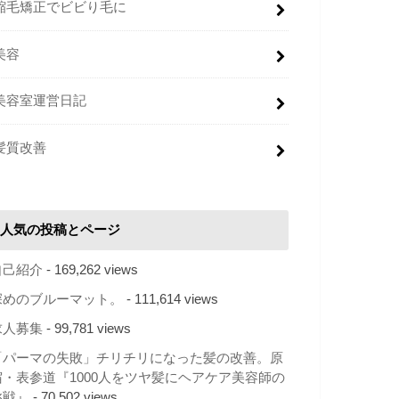
縮毛矯正でビビり毛に
美容
美容室運営日記
髪質改善
人気の投稿とページ
自己紹介
- 169,262 views
深めのブルーマット。
- 111,614 views
求人募集
- 99,781 views
「パーマの失敗」チリチリになった髪の改善。原
宿・表参道『1000人をツヤ髪にヘアケア美容師の
挑戦』
- 70,502 views