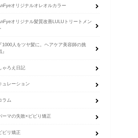
AnFyeオリジナルオレオルカラー
AnFyeオリジナル髪質改善LULUトリートメン
ト
『1000人をツヤ髪に。ヘアケア美容師の挑
戦』
しゃろえ日記
キュレーション
コラム
パーマの失敗×ビビり矯正
ビビリ矯正