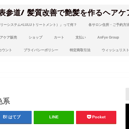
 表参道/ 髪質改善で艶髪を作るヘアケ
リーシステム×LULUトリートメント）」って何？
各サロン住所・ご予約方
アケア販売
ショップ
カート
支払い
AnFye Group
カウント
プライバシーポリシー
特定商取引法
ウィッシュリス
色系
はてブ
LINE
Pocket