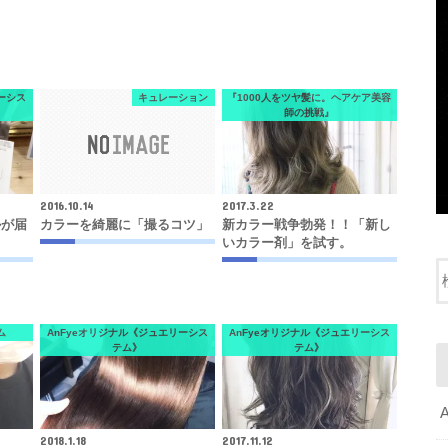
ーシス
キュレーション
『1000人をツヤ髪に。ヘアケア美容
師の挑戦』
2016.10.14
2017.3.22
ルが届
カラーを綺麗に「撮るコツ」
新カラー戦争勃発！！「新し
。
いカラー剤」を試す。
ム
AnFyeオリジナル《ジュエリーシス
AnFyeオリジナル《ジュエリーシス
テム》
テム》
2018.1.18
2017.11.12