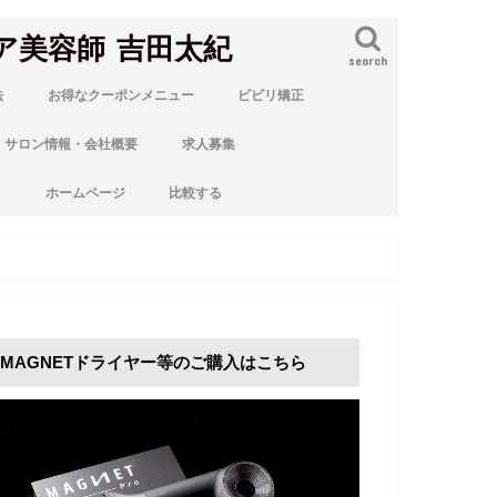
ア美容師 吉田太紀
search
法
お得なクーポンメニュー
ビビリ矯正
サロン情報・会社概要
求人募集
ト
ホームページ
比較する
MAGNETドライヤー等のご購入はこちら