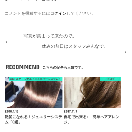
コメントを投稿するには
ログイン
してください。
写真が集まって来たので。
休みの前日はスタッフみんなで。
RECOMMEND
こちらの記事も人気です。
AnFyeオリジナル《ジュエリーシステム》
ブログ
2018.1.18
2017.11.7
艶髪になれる！ジュエリーシステ
自宅で出来る♪「簡単ヘアアレン
ム「6選」
ジ」