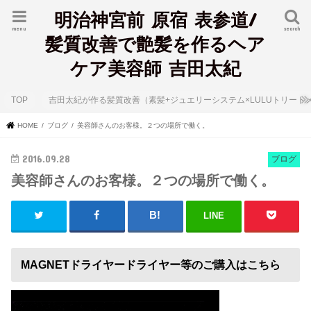
明治神宮前 原宿 表参道/
menu
search
髪質改善で艶髪を作るヘア
ケア美容師 吉田太紀
TOP
吉田太紀が作る髪質改善（素髪+ジュエリーシステム×LULUトリート
HOME
ブログ
美容師さんのお客様。２つの場所で働く。
2016.09.28
ブログ
美容師さんのお客様。２つの場所で働く。
LINE
MAGNETドライヤードライヤー等のご購入はこちら