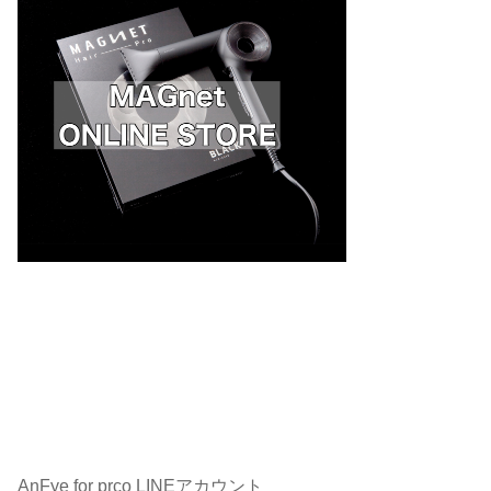
AnFye for prco LINEアカウント