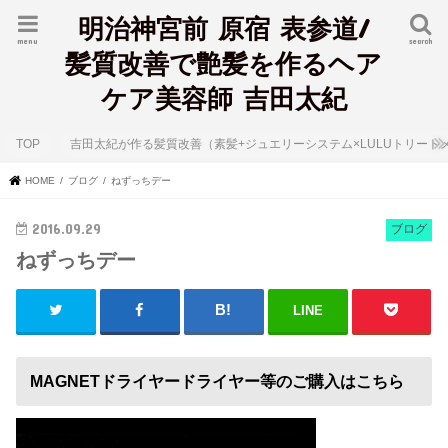
明治神宮前 原宿 表参道/
menu
search
髪質改善で艶髪を作るヘア
ケア美容師 吉田太紀
TOP
吉田太紀が作る髪質改善（素髪+ジュエリーシステム×LULUトリート
HOME
ブログ
ねずっちデー
2016.09.29
ブログ
ねずっちデー
LINE
MAGNETドライヤードライヤー等のご購入はこちら