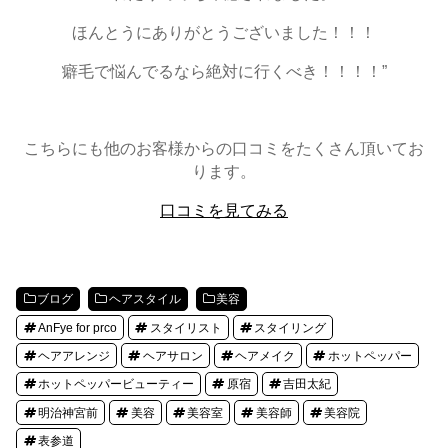
ほんとうにありがとうございました！！！
癖毛で悩んでるなら絶対に行くべき！！！！”
こちらにも他のお客様からの口コミをたくさん頂いてお
ります。
口コミを見てみる
ブログ
ヘアスタイル
美容
AnFye for prco
スタイリスト
スタイリング
ヘアアレンジ
ヘアサロン
ヘアメイク
ホットペッパー
ホットペッパービューティー
原宿
吉田太紀
明治神宮前
美容
美容室
美容師
美容院
表参道