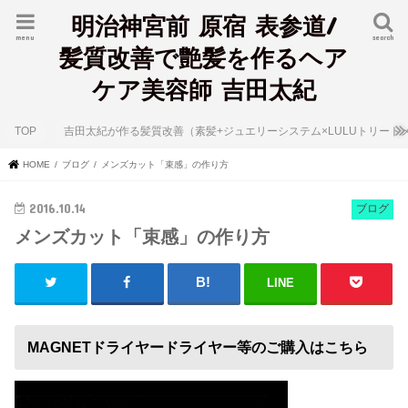
明治神宮前 原宿 表参道/
menu
search
髪質改善で艶髪を作るヘア
ケア美容師 吉田太紀
TOP
吉田太紀が作る髪質改善（素髪+ジュエリーシステム×LULUトリート
HOME
ブログ
メンズカット「束感」の作り方
2016.10.14
ブログ
メンズカット「束感」の作り方
LINE
MAGNETドライヤードライヤー等のご購入はこちら