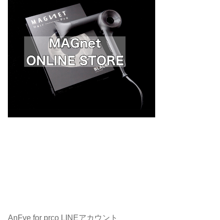
AnFye for prco LINEアカウント