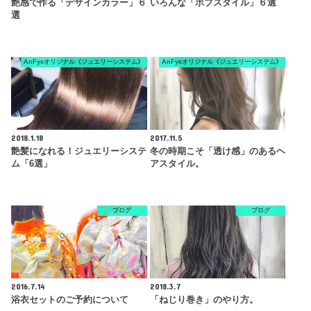
艶感で作る「デザインカラー」６
いろんな「ボブスタイル」６選
選
AnFyeオリジナル《ジュエリーシステム》
AnFyeオリジナル《ジュエリーシステム》
2018.1.18
2017.11.5
艶髪になれる！ジュエリーシステ
冬の時期こそ「透け感」のあるヘ
ム「6選」
アスタイル。
ブログ
ブログ
2016.7.14
2018.3.7
浴衣セットのご予約について
「ねじり巻き」のやり方。