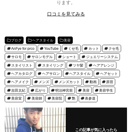
ります。
口コミを見てみる
ブログ
ヘアスタイル
美容
AnFye for prco
YouTube
くせ毛
カット
クセ毛
サロモ
サロンモデル
ショート
ジュエリーシステム
スタイリスト
スタイリング
ツヤ髪
ヘアアレンジ
ヘアカタログ
ヘアサロン
ヘアスタイル
ヘアセット
ヘアメイク
メンズ
メンズカット
動画
原宿
吉田太紀
広がり
明治神宮前
美容
美容学生
美容室
美容師
美容院
艶
表参道
この記事が気に入ったら