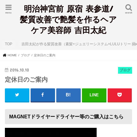
明治神宮前 原宿 表参道/
menu
search
髪質改善で艶髪を作るヘア
ケア美容師 吉田太紀
TOP
吉田太紀が作る髪質改善（素髪+ジュエリーシステム×LULUトリート
HOME
ブログ
定休日のご案内
2016.10.10
ブログ
定休日のご案内
LINE
MAGNETドライヤードライヤー等のご購入はこちら