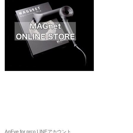
AnFye for prco LINEアカウント