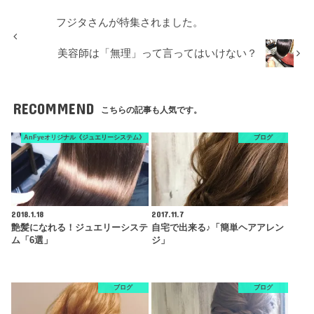
フジタさんが特集されました。
美容師は「無理」って言ってはいけない？
RECOMMEND
こちらの記事も人気です。
AnFyeオリジナル《ジュエリーシステム》
ブログ
2018.1.18
2017.11.7
艶髪になれる！ジュエリーシステ
自宅で出来る♪「簡単ヘアアレン
ム「6選」
ジ」
ブログ
ブログ