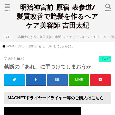
明治神宮前 原宿 表参道/
menu
search
髪質改善で艶髪を作るヘア
ケア美容師 吉田太紀
TOP
吉田太紀が作る髪質改善（素髪+ジュエリーシステム×LULUトリート
HOME
ブログ
禁断の「あれ」に手つけてしまおうか。
2016.10.19
ブログ
禁断の「あれ」に手つけてしまおうか。
LINE
MAGNETドライヤードライヤー等のご購入はこちら