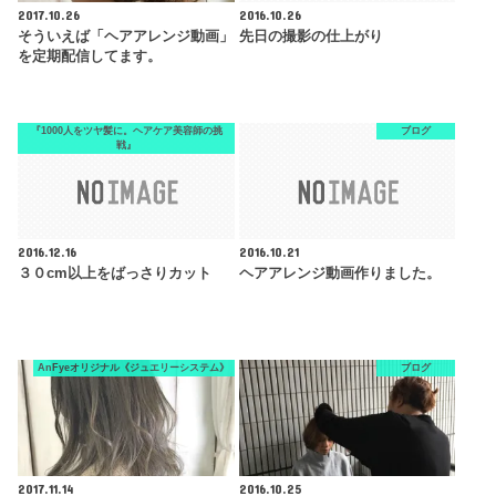
2017.10.26
2016.10.26
そういえば「ヘアアレンジ動画」
先日の撮影の仕上がり
を定期配信してます。
『1000人をツヤ髪に。ヘアケア美容師の挑
ブログ
戦』
2016.12.16
2016.10.21
３０cm以上をばっさりカット
ヘアアレンジ動画作りました。
AnFyeオリジナル《ジュエリーシステム》
ブログ
2017.11.14
2016.10.25