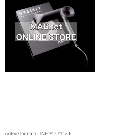
AnFye for prco LINEアカウント