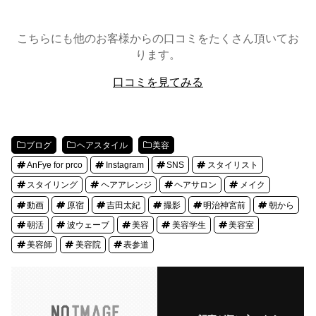
こちらにも他のお客様からの口コミをたくさん頂いてお
ります。
口コミを見てみる
ブログ
ヘアスタイル
美容
AnFye for prco
Instagram
SNS
スタイリスト
スタイリング
ヘアアレンジ
ヘアサロン
メイク
動画
原宿
吉田太紀
撮影
明治神宮前
朝から
朝活
波ウェーブ
美容
美容学生
美容室
美容師
美容院
表参道