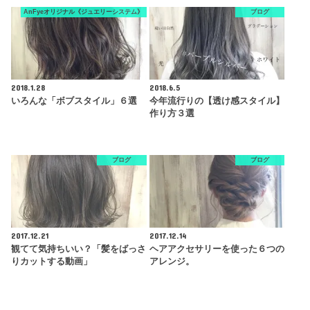
AnFyeオリジナル《ジュエリーシステム》
ブログ
2018.1.28
2018.6.5
いろんな「ボブスタイル」６選
今年流行りの【透け感スタイル】
作り方３選
ブログ
ブログ
2017.12.21
2017.12.14
観てて気持ちいい？「髪をばっさ
ヘアアクセサリーを使った６つの
りカットする動画」
アレンジ。