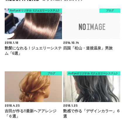
AnFyeオリジナル《ジュエリーシステム》
ブログ
2018.1.18
2016.10.14
艶髪になれる！ジュエリーシステ
四国「松山・道後温泉」男旅
ム「6選」
ブログ
AnFyeオリジナル《ジュエリーシステム》
2018.4.25
2018.1.25
吉田が作る‼︎最新ヘアアレンジ
艶感で作る「デザインカラー」６
「６選」
選