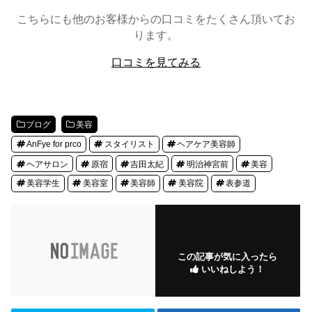
こちらにも他のお客様からの口コミをたくさん頂いてお
ります。
口コミを見てみる
ブログ
美容
AnFye for prco
スタイリスト
ヘアケア美容師
ヘアサロン
原宿
吉田太紀
明治神宮前
美容
美容学生
美容室
美容師
美容院
表参道
この記事が気に入ったら
いいねしよう！