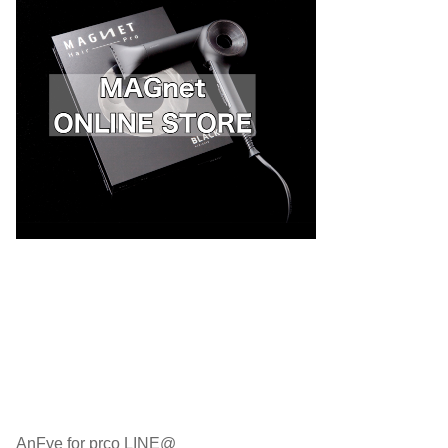
AnFye for prco LINE@