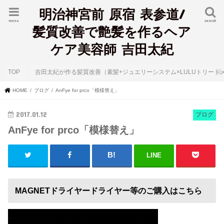
明治神宮前 原宿 表参道/
menu
search
髪質改善で艶髪を作るヘア
ケア美容師 吉田太紀
TOP
吉田太紀が作る髪質改善（素髪+ジュエリーシステム×LULUトリート
HOME
ブログ
AnFye for prco「模様替え」
2017.01.12
ブログ
AnFye for prco「模様替え」
LINE
MAGNETドライヤードライヤー等のご購入はこちら