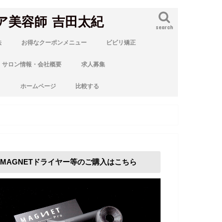
ア美容師 吉田太紀
search
法
お得なクーポンメニュー
ビビリ矯正
サロン情報・会社概要
求人募集
ト
ホームページ
比較する
MAGNETドライヤー等のご購入はこちら