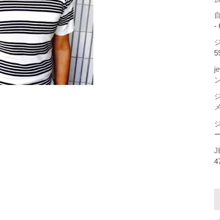
-
ジ
5
j
ー
J
4