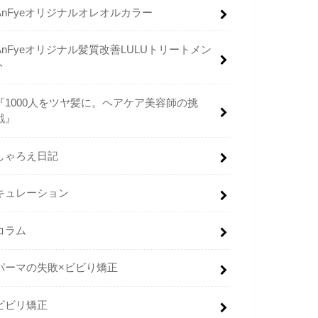
AnFyeオリジナルオレオルカラー
AnFyeオリジナル髪質改善LULUトリートメン
ト
『1000人をツヤ髪に。ヘアケア美容師の挑
戦』
しゃろえ日記
キュレーション
コラム
パーマの失敗×ビビり矯正
ビビリ矯正