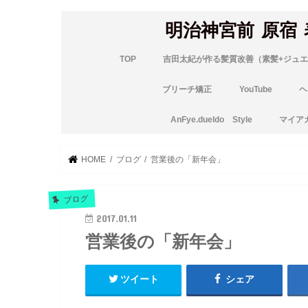
明治神宮前 原宿
TOP
吉田太紀が作る髪質改善（素髪+ジュエ
ブリーチ矯正
YouTube
ヘ
AnFye.dueldo Style
マイア
HOME
ブログ
営業後の「新年会」
ブログ
2017.01.11
営業後の「新年会」
ツイート
シェア