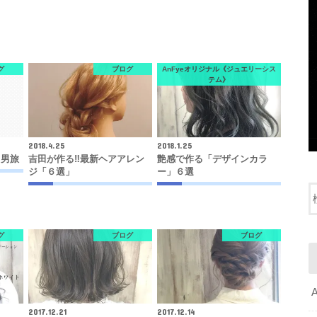
グ
ブログ
AnFyeオリジナル《ジュエリーシス
テム》
2018.4.25
2018.1.25
」男旅
吉田が作る‼︎最新ヘアアレン
艶感で作る「デザインカラ
ジ「６選」
ー」６選
グ
ブログ
ブログ
2017.12.21
2017.12.14