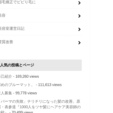
縮毛矯正でビビり毛に
美容
美容室運営日記
髪質改善
人気の投稿とページ
自己紹介
- 169,260 views
深めのブルーマット。
- 111,613 views
求人募集
- 99,778 views
「パーマの失敗」チリチリになった髪の改善。原
宿・表参道『1000人をツヤ髪にヘアケア美容師の
挑戦』
- 70,499 views