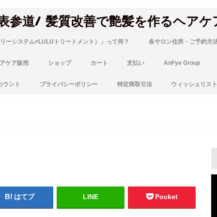
 表参道/ 髪質改善で艶髪を作るヘアケ
リーシステム×LULUトリートメント）」って何？
各サロン住所・ご予約方
アケア販売
ショップ
カート
支払い
AnFye Group
カウント
プライバシーポリシー
特定商取引法
ウィッシュリス
はてブ
LINE
Pocket