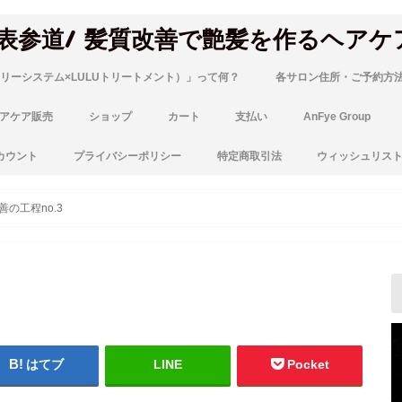
 表参道/ 髪質改善で艶髪を作るヘアケ
リーシステム×LULUトリートメント）」って何？
各サロン住所・ご予約方
アケア販売
ショップ
カート
支払い
AnFye Group
カウント
プライバシーポリシー
特定商取引法
ウィッシュリス
善の工程no.3
はてブ
LINE
Pocket