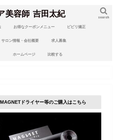
ア美容師 吉田太紀
search
法
お得なクーポンメニュー
ビビリ矯正
サロン情報・会社概要
求人募集
ト
ホームページ
比較する
MAGNETドライヤー等のご購入はこちら