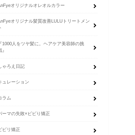
AnFyeオリジナルオレオルカラー
AnFyeオリジナル髪質改善LULUトリートメン
ト
『1000人をツヤ髪に。ヘアケア美容師の挑
戦』
しゃろえ日記
キュレーション
コラム
パーマの失敗×ビビり矯正
ビビリ矯正