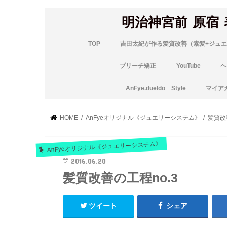
明治神宮前 原宿
TOP
吉田太紀が作る髪質改善（素髪+ジュエ
ブリーチ矯正
YouTube
ヘ
AnFye.dueldo Style
マイア
HOME
AnFyeオリジナル《ジュエリーシステム》
髪質改
AnFyeオリジナル《ジュエリーシステム》
2016.06.20
髪質改善の工程no.3
ツイート
シェア