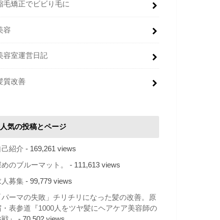
縮毛矯正でビビり毛に
美容
美容室運営日記
髪質改善
人気の投稿とページ
自己紹介
- 169,261 views
深めのブルーマット。
- 111,613 views
求人募集
- 99,779 views
「パーマの失敗」チリチリになった髪の改善。原
宿・表参道『1000人をツヤ髪にヘアケア美容師の
挑戦』
- 70,502 views