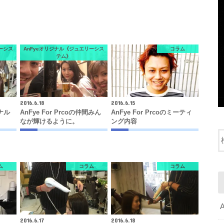
ーシス
AnFyeオリジナル《ジュエリーシス
コラム
テム》
2016.6.18
2016.6.15
ジナル
AnFye For Prcoの仲間みん
AnFye For Prcoのミーティ
なが輝けるように。
ング内容
ム
コラム
コラム
2016.6.17
2016.6.18