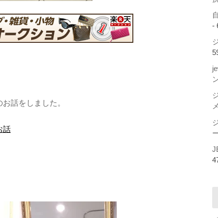
-
ジ
5
j
のお話をしました。
お話
ー
J
4