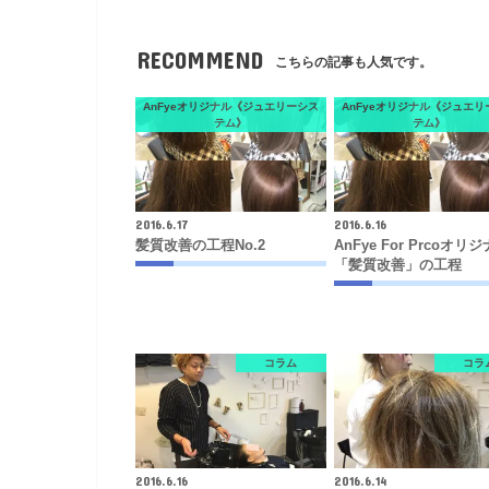
RECOMMEND
こちらの記事も人気です。
AnFyeオリジナル《ジュエリーシス
AnFyeオリジナル《ジュエリ
テム》
テム》
2016.6.17
2016.6.16
髪質改善の工程no.2
AnFye For Prcoオリ
「髪質改善」の工程
コラム
コラ
2016.6.16
2016.6.14