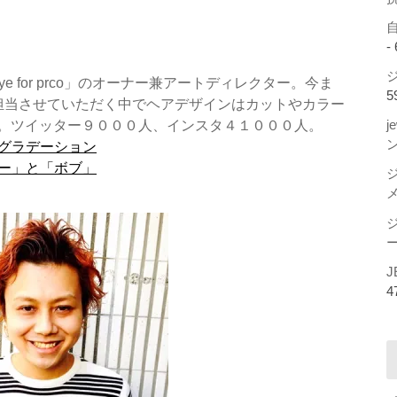
-
ジ
 for prco」のオーナー兼アートディレクター。今ま
5
担当させていただく中でヘアデザインはカットやカラー
。ツイッター９０００人、インスタ４１０００人。
j
ー
J
4