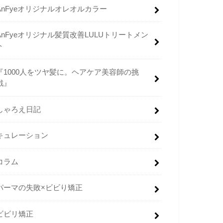
AnFyeオリジナルオレオルカラー
AnFyeオリジナル髪質改善LULUトリートメン
ト
『1000人をツヤ髪に。ヘアケア美容師の挑
戦』
しゃろえ日記
キュレーション
コラム
パーマの失敗×ビビり矯正
ビビリ矯正