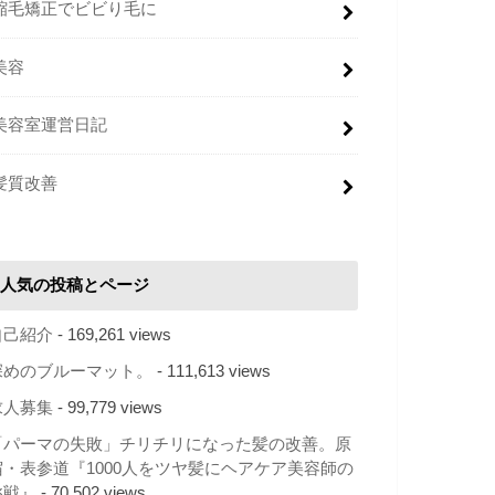
縮毛矯正でビビり毛に
美容
美容室運営日記
髪質改善
人気の投稿とページ
自己紹介
- 169,261 views
深めのブルーマット。
- 111,613 views
求人募集
- 99,779 views
「パーマの失敗」チリチリになった髪の改善。原
宿・表参道『1000人をツヤ髪にヘアケア美容師の
挑戦』
- 70,502 views