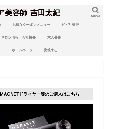
ア美容師 吉田太紀
search
法
お得なクーポンメニュー
ビビリ矯正
サロン情報・会社概要
求人募集
ト
ホームページ
比較する
MAGNETドライヤー等のご購入はこちら