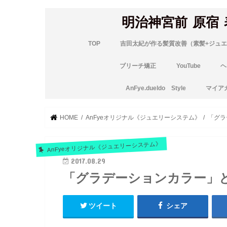
明治神宮前 原宿
TOP
吉田太紀が作る髪質改善（素髪+ジュエ
ブリーチ矯正
YouTube
ヘ
AnFye.dueldo Style
マイア
HOME
AnFyeオリジナル《ジュエリーシステム》
「グラ
AnFyeオリジナル《ジュエリーシステム》
2017.08.29
「グラデーションカラー」
ツイート
シェア