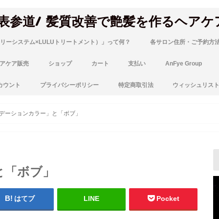
 表参道/ 髪質改善で艶髪を作るヘアケ
リーシステム×LULUトリートメント）」って何？
各サロン住所・ご予約方
アケア販売
ショップ
カート
支払い
AnFye Group
カウント
プライバシーポリシー
特定商取引法
ウィッシュリス
デーションカラー」と「ボブ」
と「ボブ」
はてブ
LINE
Pocket