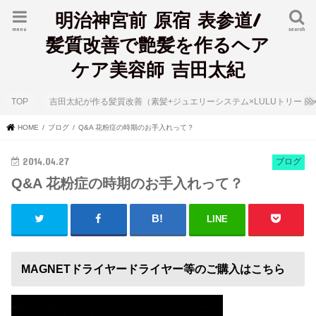
明治神宮前 原宿 表参道/
menu
search
髪質改善で艶髪を作るヘア
ケア美容師 吉田太紀
TOP
吉田太紀が作る髪質改善（素髪+ジュエリーシステム×LULUトリート
HOME
ブログ
Q&A 花粉症の時期のお手入れって？
2014.04.27
ブログ
Q&A 花粉症の時期のお手入れって？
LINE
MAGNETドライヤードライヤー等のご購入はこちら