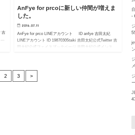
AnFye for prcoに新しい仲間が増えま
した。
-
2016.07.11
ジ
5
r 吉
AnFye for prco LINEアカウント ID anfye 吉田太紀
ス…
LINEアカウント ID 19870305taiki 吉田太紀公式Twitter 吉
j
田太紀公式フェイスブックページ 吉田太紀公式インス…
2
3
>
ー
J
4