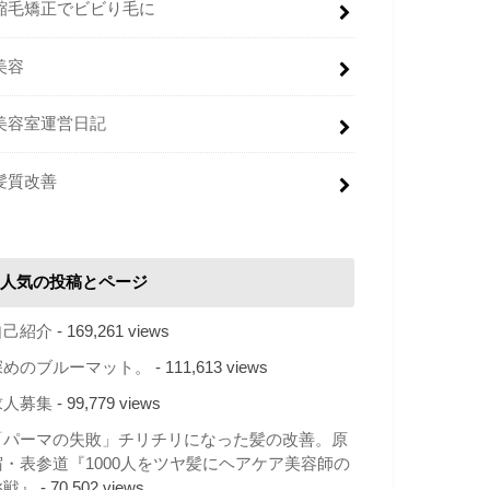
縮毛矯正でビビり毛に
美容
美容室運営日記
髪質改善
人気の投稿とページ
自己紹介
- 169,261 views
深めのブルーマット。
- 111,613 views
求人募集
- 99,779 views
「パーマの失敗」チリチリになった髪の改善。原
宿・表参道『1000人をツヤ髪にヘアケア美容師の
挑戦』
- 70,502 views