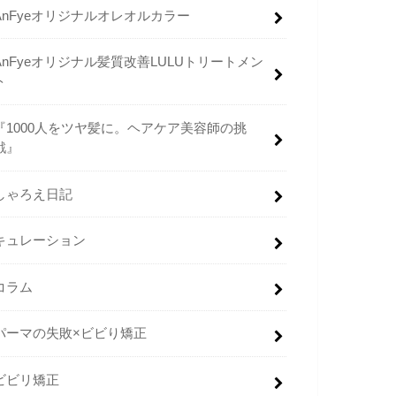
AnFyeオリジナルオレオルカラー
AnFyeオリジナル髪質改善LULUトリートメン
ト
『1000人をツヤ髪に。ヘアケア美容師の挑
戦』
しゃろえ日記
キュレーション
コラム
パーマの失敗×ビビり矯正
ビビリ矯正