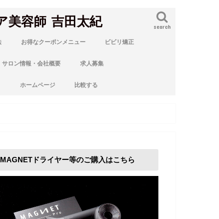
ア美容師 吉田太紀
search
法
お得なクーポンメニュー
ビビリ矯正
サロン情報・会社概要
求人募集
ト
ホームページ
比較する
MAGNETドライヤー等のご購入はこちら