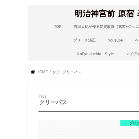
明治神宮前 原宿
TOP
吉田太紀が作る髪質改善（素髪+ジュエ
ブリーチ矯正
YouTube
ヘ
AnFye.dueldo Style
マイア
HOME
タグ : クリーバス
クリーバス
ブロ