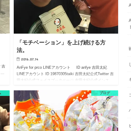
「モチベーション」を上げ続ける方
法。
2016.07.14
r 吉
AnFye for prco LINEアカウント ID anfye 吉田太紀
ス…
LINEアカウント ID 19870305taiki 吉田太紀公式Twitter 吉
田太紀公式フェイスブックページ 吉田太紀公式インス…
ム
ブログ