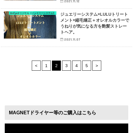
2021.11.12
AnFyeオリジナル《ジュエリーシステム》
ジュエリーシステム×LULUトリート
メント×縮毛矯正＋オレオルカラーで
うねりが気になる方を艶髪ストレー
トヘア。
2021.11.07
<
1
2
3
4
5
>
MAGNETドライヤー等のご購入はこちら