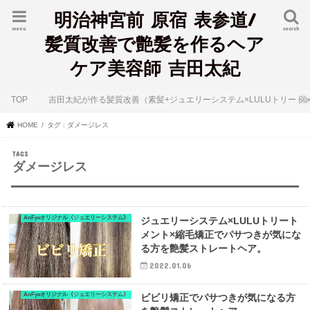
明治神宮前 原宿 表参道/
menu
search
髪質改善で艶髪を作るヘア
ケア美容師 吉田太紀
TOP
吉田太紀が作る髪質改善（素髪+ジュエリーシステム×LULUトリート
HOME
タグ : ダメージレス
ダメージレス
AnFyeオリジナル《ジュエリーシステム》
ジュエリーシステム×LULUトリート
メント×縮毛矯正でパサつきが気にな
る方を艶髪ストレートヘア。
2022.01.06
AnFyeオリジナル《ジュエリーシステム》
ビビリ矯正でパサつきが気になる方