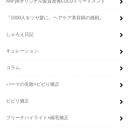
AnFyeオリジナル髪質改善LULUトリートメント
『1000人をツヤ髪に。ヘアケア美容師の挑戦』
しゃろえ日記
キュレーション
コラム
パーマの失敗×ビビり矯正
ビビリ矯正
ブリーチハイライト×縮毛矯正