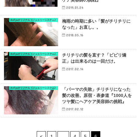
2019.01.24
AnFyeオリジナル《ジュエリーシステム》
梅雨の時期に多い「髪がチリチリに
なった」お直し。。
2018.05.16
AnFyeオリジナル《ジュエリーシステム》
チリチリの髪を直す？「ビビリ矯
正」は出来るのは一回だけ。
2017.02.14
AnFyeオリジナル《ジュエリーシステム》
「パーマの失敗」チリチリになった
髪の改善。原宿・表参道『1000人を
ツヤ髪にヘアケア美容師の挑戦』
2017.02.12
<
1
…
4
5
6