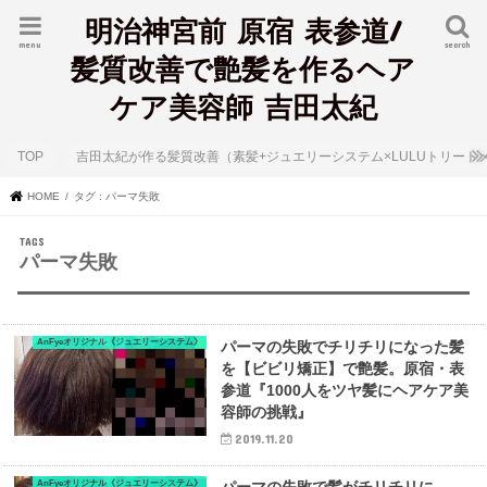
明治神宮前 原宿 表参道/
menu
search
髪質改善で艶髪を作るヘア
ケア美容師 吉田太紀
TOP
吉田太紀が作る髪質改善（素髪+ジュエリーシステム×LULUトリート
HOME
タグ : パーマ失敗
パーマ失敗
AnFyeオリジナル《ジュエリーシステム》
パーマの失敗でチリチリになった髪
を【ビビリ矯正】で艶髪。原宿・表
参道『1000人をツヤ髪にヘアケア美
容師の挑戦』
2019.11.20
AnFyeオリジナル《ジュエリーシステム》
パーマの失敗で髪がチリチリに。。