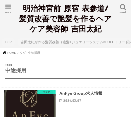
明治神宮前 原宿 表参道/
menu
search
髪質改善で艶髪を作るヘア
ケア美容師 吉田太紀
TOP
吉田太紀が作る髪質改善（素髪+ジュエリーシステム×LULUトリート
HOME
タグ : 中途採用
中途採用
ブログ
AnFye Group求人情報
2024.03.07