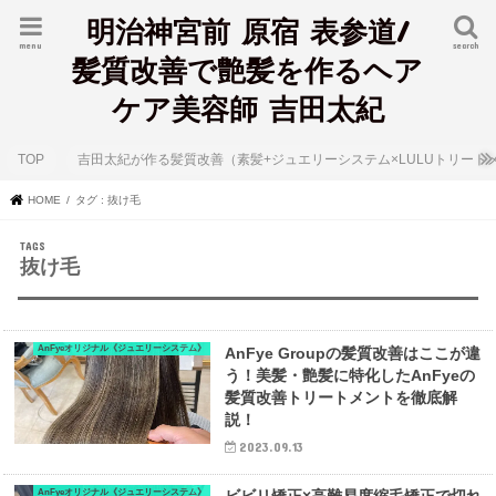
明治神宮前 原宿 表参道/
menu
search
髪質改善で艶髪を作るヘア
ケア美容師 吉田太紀
TOP
吉田太紀が作る髪質改善（素髪+ジュエリーシステム×LULUトリート
HOME
タグ : 抜け毛
抜け毛
AnFyeオリジナル《ジュエリーシステム》
AnFye Groupの髪質改善はここが違
う！美髪・艶髪に特化したAnFyeの
髪質改善トリートメントを徹底解
説！
2023.09.13
AnFyeオリジナル《ジュエリーシステム》
ビビリ矯正×高難易度縮毛矯正で切れ