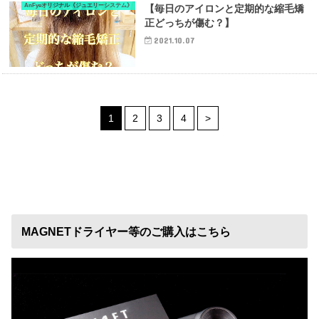
AnFyeオリジナル《ジュエリーシステム》
【毎日のアイロンと定期的な縮毛矯
正どっちが傷む？】
2021.10.07
1
2
3
4
>
MAGNETドライヤー等のご購入はこちら