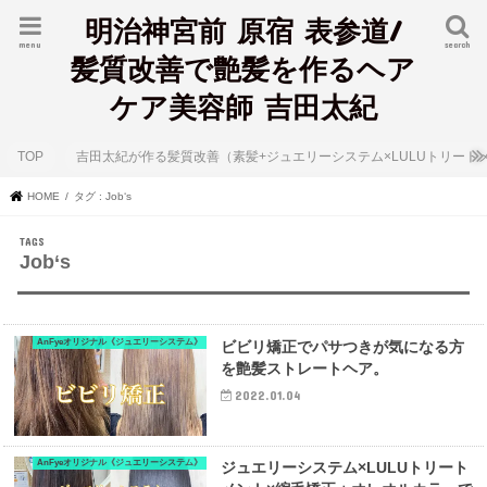
明治神宮前 原宿 表参道/
menu
search
髪質改善で艶髪を作るヘア
ケア美容師 吉田太紀
TOP
吉田太紀が作る髪質改善（素髪+ジュエリーシステム×LULUトリート
HOME
タグ : Job‘s
Job‘s
AnFyeオリジナル《ジュエリーシステム》
ビビリ矯正でパサつきが気になる方
を艶髪ストレートヘア。
2022.01.04
AnFyeオリジナル《ジュエリーシステム》
ジュエリーシステム×LULUトリート