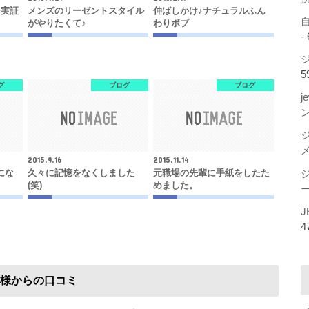
を実証
メンズのリーゼントスタイル
伸ばしかけ♪ナチュラルふん
がやりたくて♪
わりボブ
-
ジ
5
グ
ブログ
ブログ
j
2015.9.16
2015.11.14
間にな
久々に記憶をなくしました
元職場の先輩に手紙をしたた
(笑)
めました。
ー
J
4
様からの口コミ