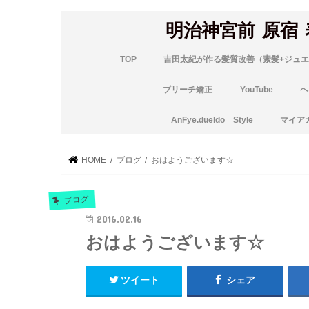
明治神宮前 原宿
TOP
吉田太紀が作る髪質改善（素髪+ジュエ
ブリーチ矯正
YouTube
ヘ
AnFye.dueldo Style
マイア
HOME
ブログ
おはようございます☆
ブログ
2016.02.16
おはようございます☆
ツイート
シェア