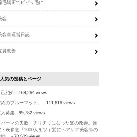
縮毛矯正でビビり毛に
美容
美容室運営日記
髪質改善
人気の投稿とページ
自己紹介
- 169,264 views
深めのブルーマット。
- 111,616 views
求人募集
- 99,782 views
「パーマの失敗」チリチリになった髪の改善。原
宿・表参道『1000人をツヤ髪にヘアケア美容師の
挑戦』
- 70,509 views