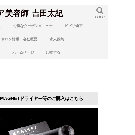
ア美容師 吉田太紀
search
法
お得なクーポンメニュー
ビビリ矯正
サロン情報・会社概要
求人募集
ト
ホームページ
比較する
MAGNETドライヤー等のご購入はこちら