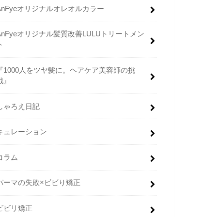
AnFyeオリジナルオレオルカラー
AnFyeオリジナル髪質改善LULUトリートメン
ト
『1000人をツヤ髪に。ヘアケア美容師の挑
戦』
しゃろえ日記
キュレーション
コラム
パーマの失敗×ビビり矯正
ビビリ矯正