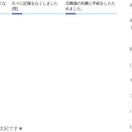
間にな
久々に記憶をなくしました
元職場の先輩に手紙をしたた
(笑)
めました。
吉田太紀です★