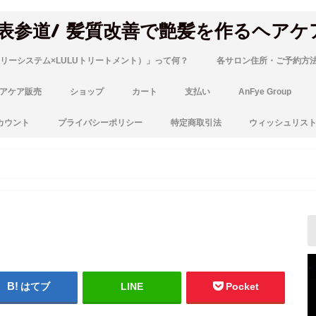
 表参道/ 髪質改善で艶髪を作るヘアケ
リーシステム×LULUトリートメント）」って何？
各サロン住所・ご予約方
アケア販売
ショップ
カート
支払い
AnFye Group
カウント
プライバシーポリシー
特定商取引法
ウィッシュリス
はてブ
LINE
Pocket