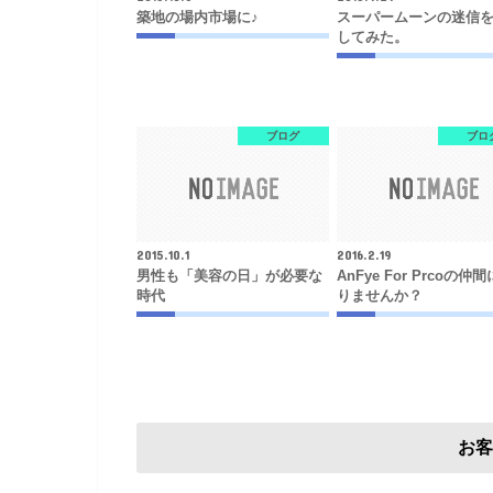
築地の場内市場に♪
スーパームーンの迷信
してみた。
ブログ
ブロ
2015.10.1
2016.2.19
男性も「美容の日」が必要な
AnFye For Prcoの仲
時代
りませんか？
お客