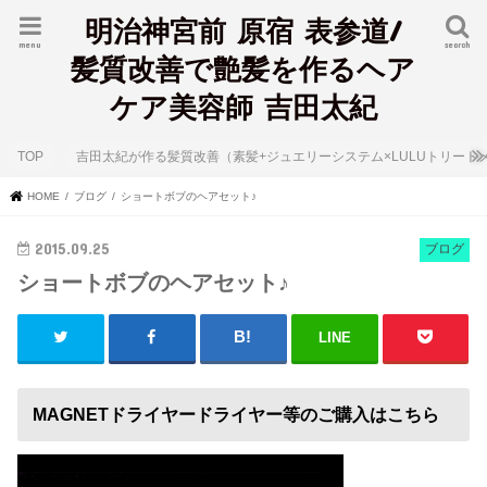
明治神宮前 原宿 表参道/
menu
search
髪質改善で艶髪を作るヘア
ケア美容師 吉田太紀
TOP
吉田太紀が作る髪質改善（素髪+ジュエリーシステム×LULUトリート
HOME
ブログ
ショートボブのヘアセット♪
2015.09.25
ブログ
ショートボブのヘアセット♪
LINE
MAGNETドライヤードライヤー等のご購入はこちら