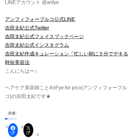
LINEアカウント @anfye
アンフィフォープルコ公式LINE
吉田太紀公式Twitter
吉田太紀公式フェイスブックページ
吉田太紀公式インスタグラム
吉田太紀作成キュレーション「忙しい朝に５分でデキる
時短美容法
こんにちはー♪
ヘアケア美容師ことAnFye for prco(アンフィフォープル
コ)の吉田太紀です★
共有: