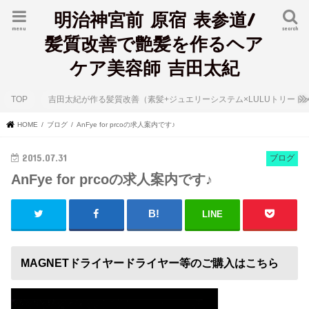
明治神宮前 原宿 表参道/
menu
search
髪質改善で艶髪を作るヘア
ケア美容師 吉田太紀
TOP
吉田太紀が作る髪質改善（素髪+ジュエリーシステム×LULUトリート
HOME
ブログ
AnFye for prcoの求人案内です♪
2015.07.31
ブログ
AnFye for prcoの求人案内です♪
LINE
MAGNETドライヤードライヤー等のご購入はこちら