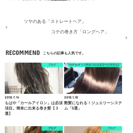
ツヤのある「ストレートヘア」
コテの巻き方「ロングヘア」
RECOMMEND
こちらの記事も人気です。
ブログ
AnFyeオリジナル《ジュエリーシステム》
2018.7.14
2018.1.18
もはや「カールアイロン」は必須
艶髪になれる！ジュエリーシステ
項目。簡単に出来る巻き髪【３
ム「6選」
選】
ブログ
ブログ