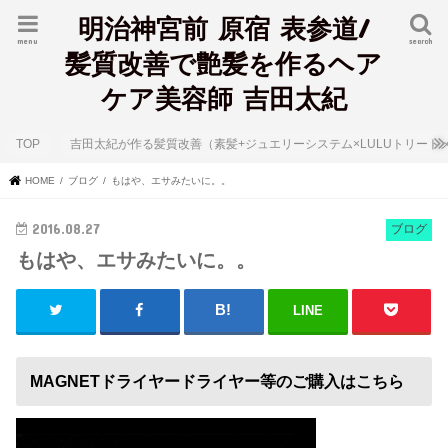
明治神宮前 原宿 表参道/
menu
search
髪質改善で艶髪を作るヘア
ケア美容師 吉田太紀
TOP
吉田太紀が作る髪質改善（素髪+ジュエリーシステム×LULUトリート
HOME
ブログ
もはや、エサみたいに。。
2016.08.27
ブログ
もはや、エサみたいに。。
LINE
MAGNETドライヤードライヤー等のご購入はこちら