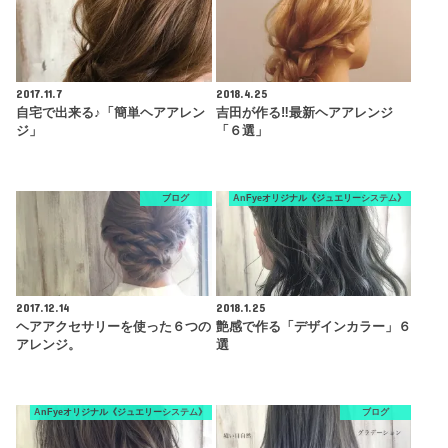
2017.11.7
2018.4.25
自宅で出来る♪「簡単ヘアアレン
吉田が作る‼︎最新ヘアアレンジ
ジ」
「６選」
ブログ
AnFyeオリジナル《ジュエリーシステム》
2017.12.14
2018.1.25
ヘアアクセサリーを使った６つの
艶感で作る「デザインカラー」６
アレンジ。
選
AnFyeオリジナル《ジュエリーシステム》
ブログ