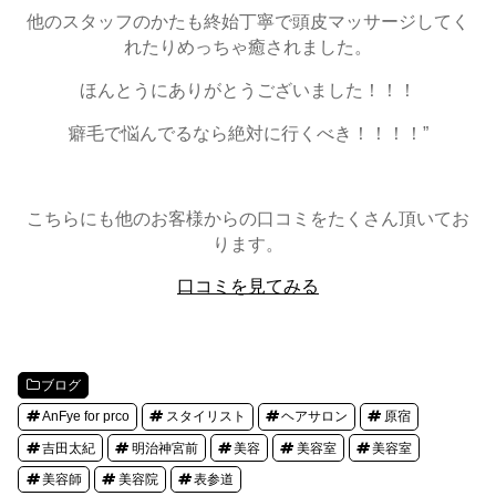
他のスタッフのかたも終始丁寧で頭皮マッサージしてく
れたりめっちゃ癒されました。
ほんとうにありがとうございました！！！
癖毛で悩んでるなら絶対に行くべき！！！！”
こちらにも他のお客様からの口コミをたくさん頂いてお
ります。
口コミを見てみる
ブログ
AnFye for prco
スタイリスト
ヘアサロン
原宿
吉田太紀
明治神宮前
美容
美容室
美容室
美容師
美容院
表参道