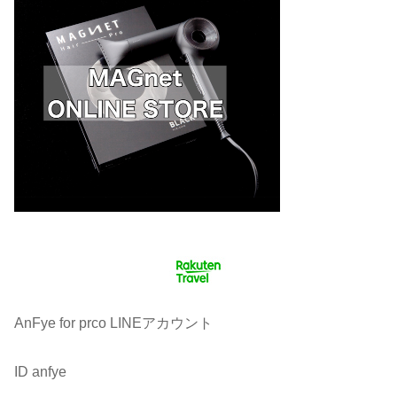
AnFye for prco LINEアカウント
ID anfye