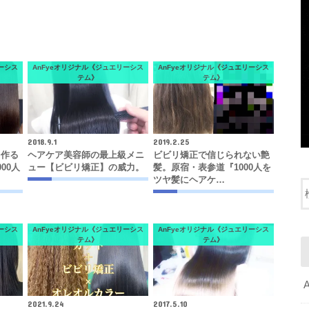
ーシス
AnFyeオリジナル《ジュエリーシス
AnFyeオリジナル《ジュエリーシス
テム》
テム》
2018.9.1
2019.2.25
を作る
ヘアケア美容師の最上級メニ
ビビリ矯正で信じられない艶
00人
ュー【ビビリ矯正】の威力。
髪。原宿・表参道『1000人を
ツヤ髪にヘアケ…
ーシス
AnFyeオリジナル《ジュエリーシス
AnFyeオリジナル《ジュエリーシス
テム》
テム》
2021.9.24
2017.5.10