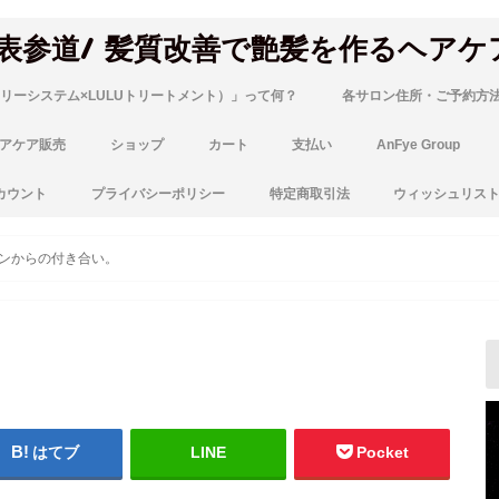
 表参道/ 髪質改善で艶髪を作るヘアケ
リーシステム×LULUトリートメント）」って何？
各サロン住所・ご予約方
アケア販売
ショップ
カート
支払い
AnFye Group
カウント
プライバシーポリシー
特定商取引法
ウィッシュリス
ンからの付き合い。
はてブ
LINE
Pocket