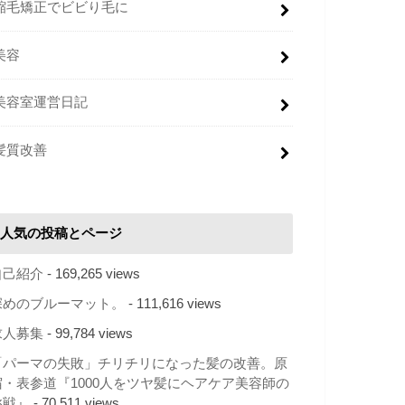
縮毛矯正でビビり毛に
美容
美容室運営日記
髪質改善
人気の投稿とページ
自己紹介
- 169,265 views
深めのブルーマット。
- 111,616 views
求人募集
- 99,784 views
「パーマの失敗」チリチリになった髪の改善。原
宿・表参道『1000人をツヤ髪にヘアケア美容師の
挑戦』
- 70,511 views