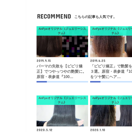
RECOMMEND
こちらの記事も人気です。
AnFyeオリジナル《ジュエリーシス
AnFyeオリジナル《ジュエリ
テム》
テム》
2019.9.15
2019.6.25
パーマの失敗を【ビビリ矯
「ビビリ矯正」で艶髪
正】でつやっつやの艶髪に。
３選。原宿・表参道『10
原宿・表参道『100…
をツヤ髪にヘア…
AnFyeオリジナル《ジュエリーシス
AnFyeオリジナル《ジュエリ
テム》
テム》
2020.5.12
2020.1.10