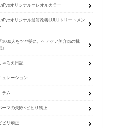
AnFyeオリジナルオレオルカラー
AnFyeオリジナル髪質改善LULUトリートメン
ト
『1000人をツヤ髪に。ヘアケア美容師の挑
戦』
しゃろえ日記
キュレーション
コラム
パーマの失敗×ビビり矯正
ビビリ矯正