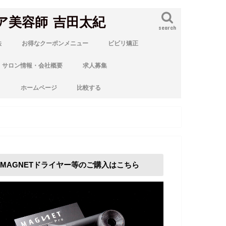
ア美容師 吉田太紀
search
法
お得なクーポンメニュー
ビビリ矯正
サロン情報・会社概要
求人募集
ト
ホームページ
比較する
MAGNETドライヤー等のご購入はこちら