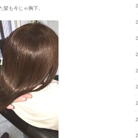
た髪も今じゃ胸下。