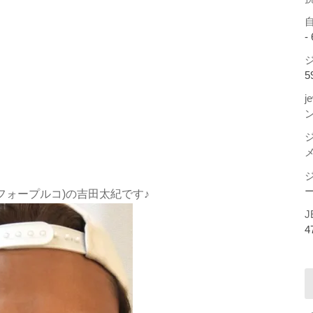
-
ジ
5
j
ー
ンフィフォープルコ)の吉田太紀です♪
J
4