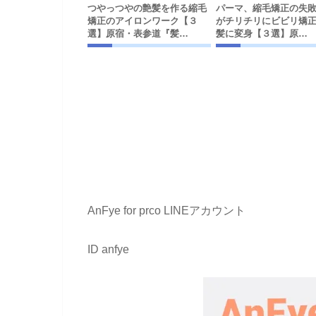
つやっつやの艶髪を作る縮毛
パーマ、縮毛矯正の失
矯正のアイロンワーク【３
がチリチリにビビリ矯
選】原宿・表参道『髪…
髪に変身【３選】原…
AnFye for prco LINEアカウント
ID anfye