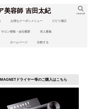
ア美容師 吉田太紀
search
法
お得なクーポンメニュー
ビビリ矯正
サロン情報・会社概要
求人募集
ト
ホームページ
比較する
MAGNETドライヤー等のご購入はこちら