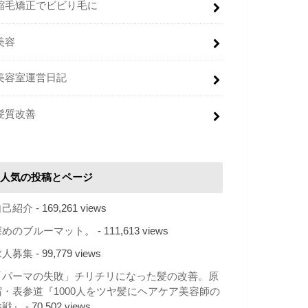
縮毛矯正でビビり毛に
美容
美容室運営日記
髪質改善
人気の投稿とページ
自己紹介
- 169,261 views
深めのブルーマット。
- 111,613 views
求人募集
- 99,779 views
「パーマの失敗」チリチリになった髪の改善。原
宿・表参道『1000人をツヤ髪にヘアケア美容師の
挑戦』
- 70,502 views