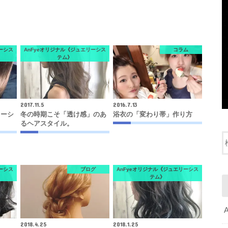
ーシス
AnFyeオリジナル《ジュエリーシス
コラム
テム》
2017.11.5
2016.7.13
リーシ
冬の時期こそ「透け感」のあ
浴衣の「変わり帯」作り方
るヘアスタイル。
ーシス
ブログ
AnFyeオリジナル《ジュエリーシス
テム》
2018.4.25
2018.1.25