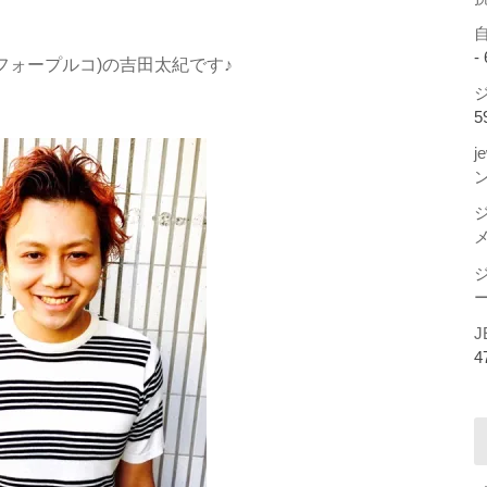
-
ンフィフォープルコ)の吉田太紀です♪
ジ
5
j
ー
J
4