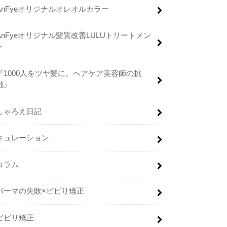
AnFyeオリジナルオレオルカラー
AnFyeオリジナル髪質改善LULUトリートメン
ト
『1000人をツヤ髪に。ヘアケア美容師の挑
戦』
しゃろえ日記
キュレーション
コラム
パーマの失敗×ビビり矯正
ビビリ矯正