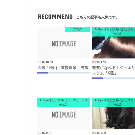
RECOMMEND
こちらの記事も人気です。
ブログ
AnFyeオリジナル《ジュエリ
テム》
2016.10.14
2018.1.18
四国「松山・道後温泉」男旅
艶髪になれる！ジュエ
ステム「6選」
AnFyeオリジナル《ジュエリーシス
AnFyeオリジナル《ジュエリ
テム》
テム》
2016.11.2
2018.2.4