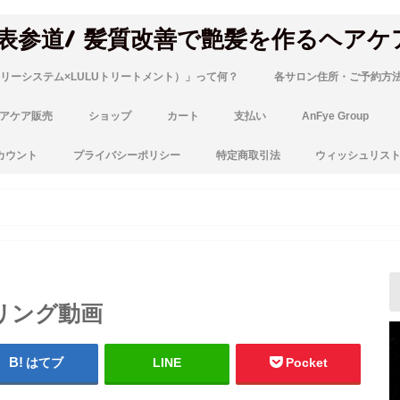
 表参道/ 髪質改善で艶髪を作るヘアケ
リーシステム×LULUトリートメント）」って何？
各サロン住所・ご予約方
アケア販売
ショップ
カート
支払い
AnFye Group
カウント
プライバシーポリシー
特定商取引法
ウィッシュリス
リング動画
はてブ
LINE
Pocket