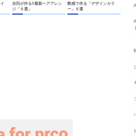
ライ
吉田が作る‼︎最新ヘアアレン
艶感で作る「デザインカラ
ジ「６選」
ー」６選