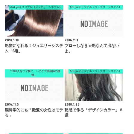
AnFyeオリジナル《ジュエリーシステム》
AnFyeオリジナル《ジュエリーシステム》
2018.1.18
2016.11.1
艶髪になれる！ジュエリーシステ
ブローしなきゃ艶なんて出ない
ム「6選」
よ。
『1000人をツヤ髪に。ヘアケア美容師の挑
AnFyeオリジナル《ジュエリーシステム》
戦』
2016.11.5
2018.1.25
脳科学的にも「艶髪の女性はモテ
艶感で作る「デザインカラー」６
る」
選