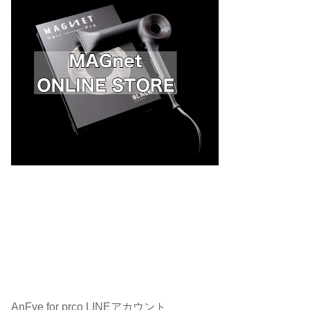
AnFye for prco LINEアカウント