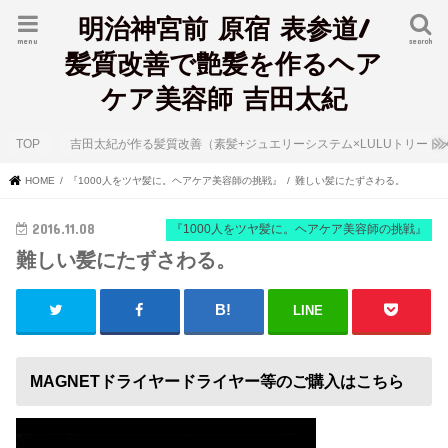
明治神宮前 原宿 表参道/
menu
search
髪質改善で艶髪を作るヘア
ケア美容師 吉田太紀
TOP
吉田太紀が作る髪質改善（素髪+ジュエリーシステム×LULUトリート
HOME
『1000人をツヤ髪に。ヘアケア美容師の挑戦』
難しい髪にたずさわる。
2016.11.08
『1000人をツヤ髪に。ヘアケア美容師の挑戦』
難しい髪にたずさわる。
LINE
MAGNETドライヤードライヤー等のご購入はこちら