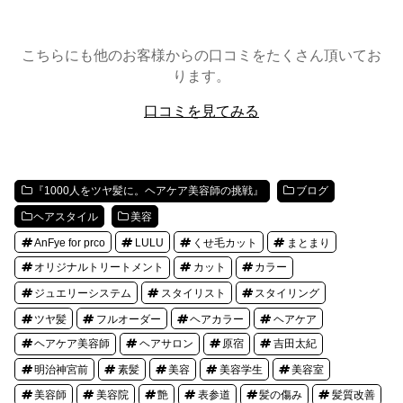
こちらにも他のお客様からの口コミをたくさん頂いてお
ります。
口コミを見てみる
『1000人をツヤ髪に。ヘアケア美容師の挑戦』
ブログ
ヘアスタイル
美容
AnFye for prco
LULU
くせ毛カット
まとまり
オリジナルトリートメント
カット
カラー
ジュエリーシステム
スタイリスト
スタイリング
ツヤ髪
フルオーダー
ヘアカラー
ヘアケア
ヘアケア美容師
ヘアサロン
原宿
吉田太紀
明治神宮前
素髪
美容
美容学生
美容室
美容師
美容院
艶
表参道
髪の傷み
髪質改善