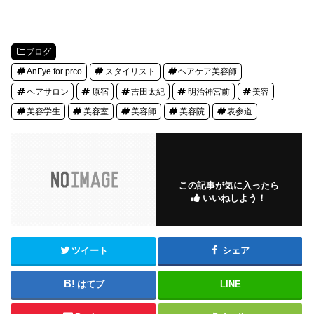
ブログ
AnFye for prco
スタイリスト
ヘアケア美容師
ヘアサロン
原宿
吉田太紀
明治神宮前
美容
美容学生
美容室
美容師
美容院
表参道
この記事が気に入ったら
いいねしよう！
ツイート
シェア
はてブ
LINE