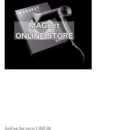
AnFye for prco LINE@