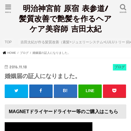
明治神宮前 原宿 表参道/
menu
search
髪質改善で艶髪を作るヘア
ケア美容師 吉田太紀
TOP
吉田太紀が作る髪質改善（素髪+ジュエリーシステム×LULUトリート
HOME
ブログ
婚姻届の証人になりました。
2016.11.18
ブログ
婚姻届の証人になりました。
LINE
MAGNETドライヤードライヤー等のご購入はこちら