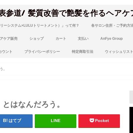
 表参道/ 髪質改善で艶髪を作るヘアケ
リーシステム×LULUトリートメント）」って何？
各サロン住所・ご予約方
アケア販売
ショップ
カート
支払い
AnFye Group
カウント
プライバシーポリシー
特定商取引法
ウィッシュリス
う。
」とはなんだろう。
はてブ
LINE
Pocket