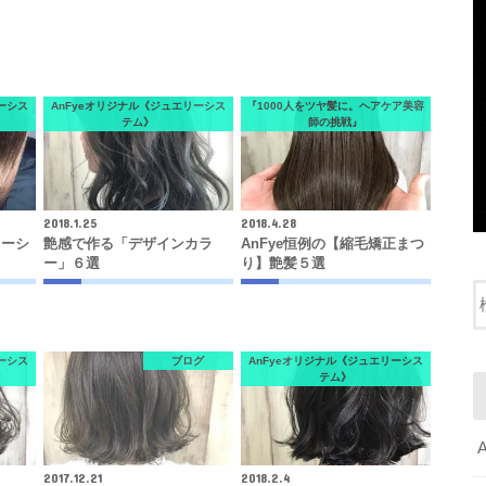
ーシス
AnFyeオリジナル《ジュエリーシス
『1000人をツヤ髪に。ヘアケア美容
テム》
師の挑戦』
2018.1.25
2018.4.28
リーシ
艶感で作る「デザインカラ
AnFye恒例の【縮毛矯正まつ
ー」６選
り】艶髪５選
ーシス
ブログ
AnFyeオリジナル《ジュエリーシス
テム》
2017.12.21
2018.2.4