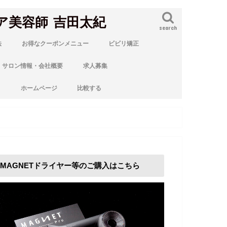
ア美容師 吉田太紀
search
法
お得なクーポンメニュー
ビビリ矯正
サロン情報・会社概要
求人募集
ト
ホームページ
比較する
MAGNETドライヤー等のご購入はこちら