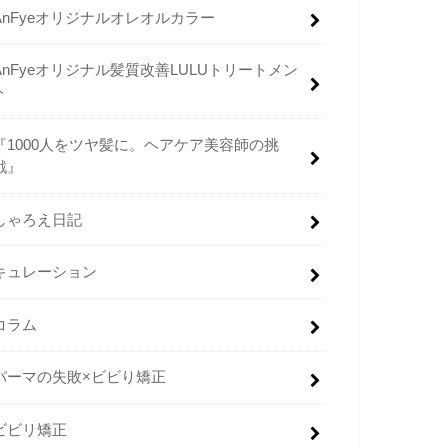
AnFyeオリジナルオレオルカラー
AnFyeオリジナル髪質改善LULUトリートメン
ト
『1000人をツヤ髪に。ヘアケア美容師の挑
戦』
しゃろえ日記
キュレーション
コラム
パーマの失敗×ビビり矯正
ビビリ矯正