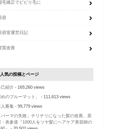
縮毛矯正でビビり毛に
美容
美容室運営日記
髪質改善
人気の投稿とページ
自己紹介
- 169,260 views
深めのブルーマット。
- 111,613 views
求人募集
- 99,779 views
「パーマの失敗」チリチリになった髪の改善。原
宿・表参道『1000人をツヤ髪にヘアケア美容師の
挑戦』
- 70,502 views