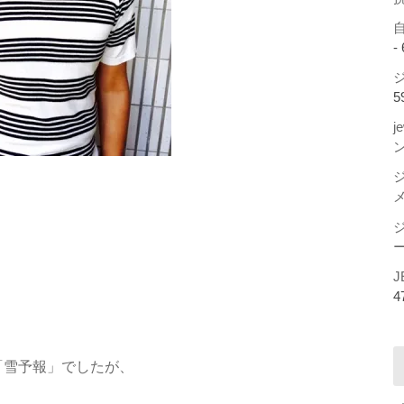
-
ジ
5
j
ー
J
4
前も「雪予報」でしたが、