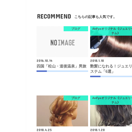
RECOMMEND
こちらの記事も人気です。
ブログ
AnFyeオリジナル《ジュエリ
テム》
2016.10.14
2018.1.18
四国「松山・道後温泉」男旅
艶髪になれる！ジュエ
ステム「6選」
ブログ
AnFyeオリジナル《ジュエリ
テム》
2018.4.25
2018.1.28