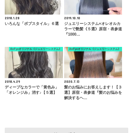
2018.1.28
2019.10.10
いろんな「ボブスタイル」６選
ジュエリーシステム×オレオルカ
ラーで艶髪《５選》原宿・表参道
『1000…
AnFyeオリジナル《ジュエリーシステム》
AnFyeオリジナル《ジュエリーシステム》
2018.4.29
2020.7.13
ディープなカラーで「黄色み」
髪のお悩みにお答えします！【３
「オレンジみ」消す♪【５選】
選】原宿・表参道『髪のお悩みを
解決するヘ…