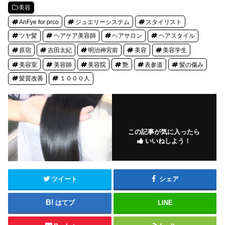
美容
AnFye for prco
ジュエリーシステム
スタイリスト
ツヤ髪
ヘアケア美容師
ヘアサロン
ヘアスタイル
原宿
吉田太紀
明治神宮前
美容
美容学生
美容室
美容師
美容院
艶
表参道
髪の傷み
髪質改善
１０００人
この記事が気に入ったら
いいねしよう！
ツイート
シェア
はてブ
LINE