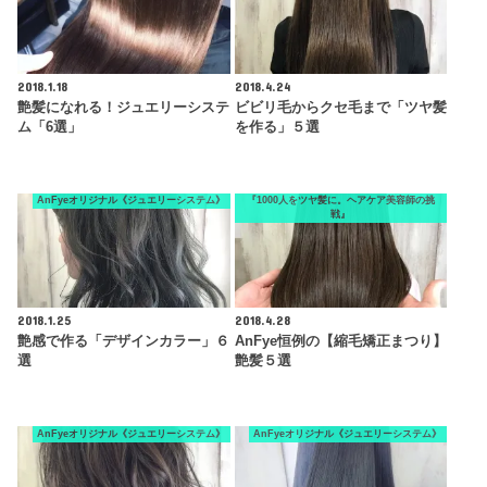
2018.1.18
2018.4.24
艶髪になれる！ジュエリーシステ
ビビリ毛からクセ毛まで「ツヤ髪
ム「6選」
を作る」５選
AnFyeオリジナル《ジュエリーシステム》
『1000人をツヤ髪に。ヘアケア美容師の挑
戦』
2018.1.25
2018.4.28
艶感で作る「デザインカラー」６
AnFye恒例の【縮毛矯正まつり】
選
艶髪５選
AnFyeオリジナル《ジュエリーシステム》
AnFyeオリジナル《ジュエリーシステム》