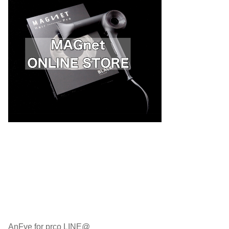
AnFye for prco LINE@