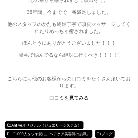
心の底から癒されすぎて涙出そう。
36年間、今までで一番満足しました。
他のスタッフのかたも終始丁寧で頭皮マッサージしてく
れたりめっちゃ癒されました。
ほんとうにありがとうございました！！！
癖毛で悩んでるなら絶対に行くべき！！！！”
こちらにも他のお客様からの口コミをたくさん頂いてお
ります。
口コミを見てみる
AnFyeオリジナル《ジュエリーシステム》
『1000人をツヤ髪に。ヘアケア美容師の挑戦』
ブログ