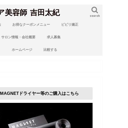
ア美容師 吉田太紀
search
法
お得なクーポンメニュー
ビビリ矯正
サロン情報・会社概要
求人募集
ト
ホームページ
比較する
MAGNETドライヤー等のご購入はこちら