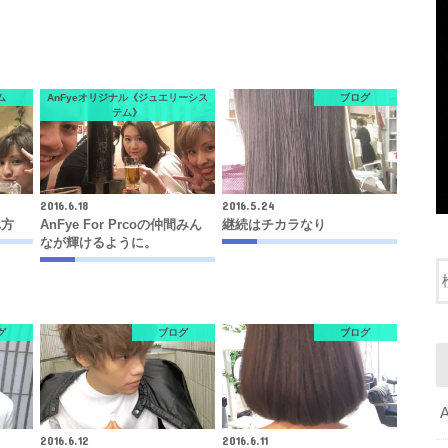
ム
AnFyeオリジナル《ジュエリーシス
ブログ
テム》
2016.6.18
2016.5.24
れ方
AnFye For Prcoの仲間みん
継続はチカラなり
なが輝けるように。
グ
ブログ
ブログ
2016.6.12
2016.6.11