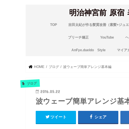
明治神宮前 原宿
TOP
吉田太紀が作る髪質改善（素髪+ジュエ
ブリーチ矯正
YouTube
ヘ
AnFye.dueldo Style
マイア
HOME
ブログ
波ウェーブ簡単アレンジ基本編
ブログ
2016.05.22
波ウェーブ簡単アレンジ基
ツイート
シェア