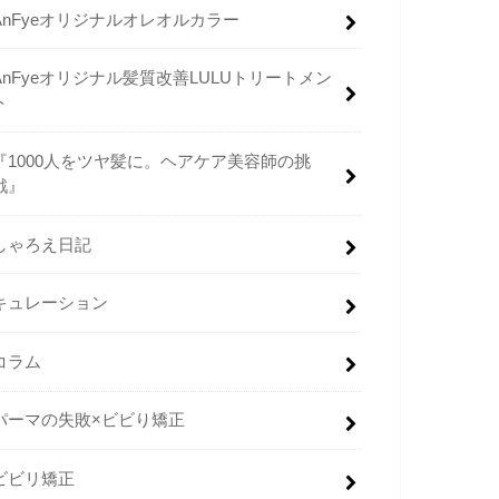
AnFyeオリジナルオレオルカラー
AnFyeオリジナル髪質改善LULUトリートメン
ト
『1000人をツヤ髪に。ヘアケア美容師の挑
戦』
しゃろえ日記
キュレーション
コラム
パーマの失敗×ビビり矯正
ビビリ矯正