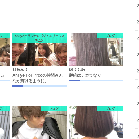
ム
AnFyeオリジナル《ジュエリーシス
ブログ
テム》
2016.6.18
2016.5.24
れ方
AnFye For Prcoの仲間みん
継続はチカラなり
なが輝けるように。
グ
ブログ
ブログ