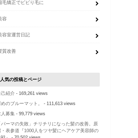
縮毛矯正でビビり毛に
美容
美容室運営日記
髪質改善
人気の投稿とページ
自己紹介
- 169,261 views
深めのブルーマット。
- 111,613 views
求人募集
- 99,779 views
「パーマの失敗」チリチリになった髪の改善。原
宿・表参道『1000人をツヤ髪にヘアケア美容師の
挑戦』
- 70,502 views