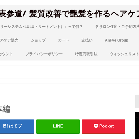
 表参道/ 髪質改善で艶髪を作るヘアケ
リーシステム×LULUトリートメント）」って何？
各サロン住所・ご予約方
アケア販売
ショップ
カート
支払い
AnFye Group
カウント
プライバシーポリシー
特定商取引法
ウィッシュリス
本編
はてブ
LINE
Pocket