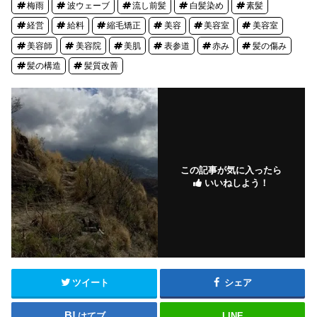
梅雨
波ウェーブ
流し前髪
白髪染め
素髪
経営
給料
縮毛矯正
美容
美容室
美容室
美容師
美容院
美肌
表参道
赤み
髪の傷み
髪の構造
髪質改善
この記事が気に入ったら
いいねしよう！
ツイート
シェア
はてブ
LINE