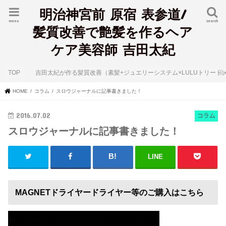
明治神宮前 原宿 表参道/
menu
search
髪質改善で艶髪を作るヘア
ケア美容師 吉田太紀
TOP
吉田太紀が作る髪質改善（素髪+ジュエリーシステム×LULUトリート
HOME
コラム
スロウジャーナルに記事書きました！
2016.07.02
コラム
スロウジャーナルに記事書きました！
LINE
MAGNETドライヤードライヤー等のご購入はこちら