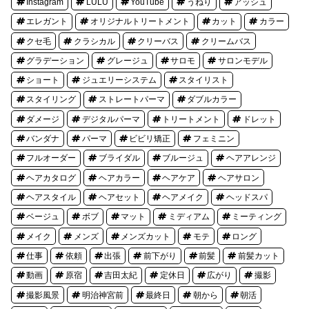
Instagram
LULU
YouTube
うねり
アッシュ
エレガント
オリジナルトリートメント
カット
カラー
クセ毛
クラシカル
クリーバス
クリームバス
グラデーション
グレージュ
サロモ
サロンモデル
ショート
ジュエリーシステム
スタイリスト
スタイリング
ストレートパーマ
ダブルカラー
ダメージ
デジタルパーマ
トリートメント
ドレット
バンダナ
パーマ
ビビリ矯正
フェミニン
フルオーダー
ブライダル
ブルージュ
ヘアアレンジ
ヘアカタログ
ヘアカラー
ヘアケア
ヘアサロン
ヘアスタイル
ヘアセット
ヘアメイク
ヘッドスパ
ベージュ
ボブ
マット
ミディアム
ミーティング
メイク
メンズ
メンズカット
モテ
ロング
仕事
依頼
出張
前下がり
前髪
前髪カット
動画
原宿
吉田太紀
定休日
広がり
撮影
撮影風景
明治神宮前
最終日
朝から
朝活