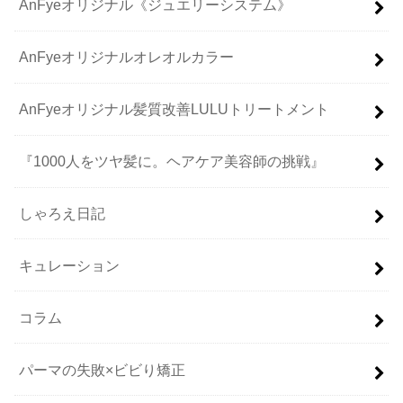
AnFyeオリジナル《ジュエリーシステム》
AnFyeオリジナルオレオルカラー
AnFyeオリジナル髪質改善LULUトリートメント
『1000人をツヤ髪に。ヘアケア美容師の挑戦』
しゃろえ日記
キュレーション
コラム
パーマの失敗×ビビり矯正