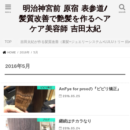
明治神宮前 原宿 表参道/
menu
search
髪質改善で艶髪を作るヘア
ケア美容師 吉田太紀
TOP
吉田太紀が作る髪質改善（素髪+ジュエリーシステム×LULUトリート
HOME
2016年
5月
2016年5月
ビビリ矯正
AnFye for prcoの『ビビリ矯正』
2016.05.25
ブログ
継続はチカラなり
2016.05.24