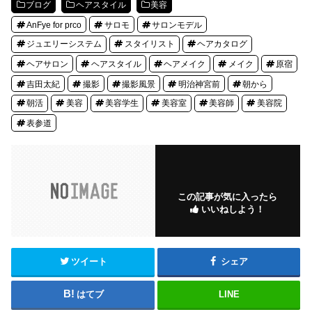
ブログ
ヘアスタイル
美容
AnFye for prco
サロモ
サロンモデル
ジュエリーシステム
スタイリスト
ヘアカタログ
ヘアサロン
ヘアスタイル
ヘアメイク
メイク
原宿
吉田太紀
撮影
撮影風景
明治神宮前
朝から
朝活
美容
美容学生
美容室
美容師
美容院
表参道
この記事が気に入ったら
いいねしよう！
ツイート
シェア
はてブ
LINE