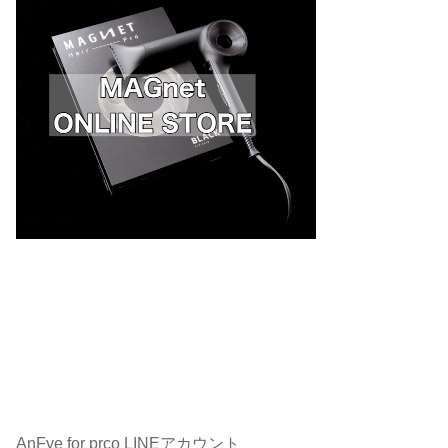
AnFye for prco LINEアカウント