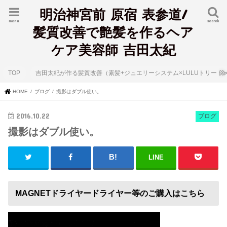
明治神宮前 原宿 表参道/
menu
search
髪質改善で艶髪を作るヘア
ケア美容師 吉田太紀
TOP
吉田太紀が作る髪質改善（素髪+ジュエリーシステム×LULUトリート
HOME
ブログ
撮影はダブル使い。
2016.10.22
ブログ
撮影はダブル使い。
LINE
MAGNETドライヤードライヤー等のご購入はこちら