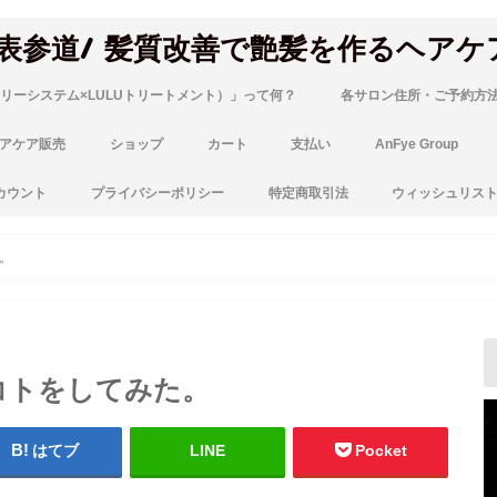
 表参道/ 髪質改善で艶髪を作るヘアケ
リーシステム×LULUトリートメント）」って何？
各サロン住所・ご予約方
アケア販売
ショップ
カート
支払い
AnFye Group
カウント
プライバシーポリシー
特定商取引法
ウィッシュリス
。
コトをしてみた。
はてブ
LINE
Pocket