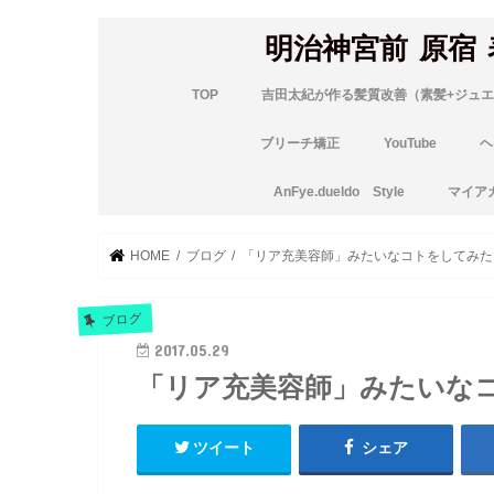
明治神宮前 原宿
TOP
吉田太紀が作る髪質改善（素髪+ジュエ
ブリーチ矯正
YouTube
ヘ
AnFye.dueldo Style
マイア
HOME
ブログ
「リア充美容師」みたいなコトをしてみた
ブログ
2017.05.29
「リア充美容師」みたいな
ツイート
シェア