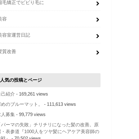
縮毛矯正でビビり毛に
美容
美容室運営日記
髪質改善
人気の投稿とページ
自己紹介
- 169,261 views
深めのブルーマット。
- 111,613 views
求人募集
- 99,779 views
「パーマの失敗」チリチリになった髪の改善。原
宿・表参道『1000人をツヤ髪にヘアケア美容師の
挑戦』
- 70,502 views