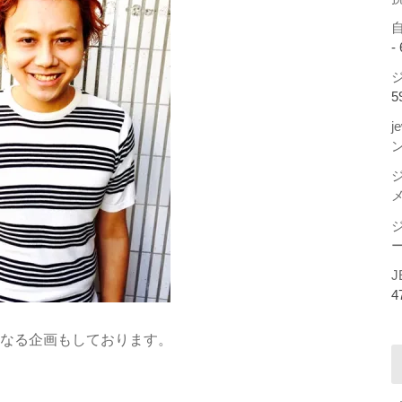
-
ジ
5
j
ー
J
4
』なる企画もしております。