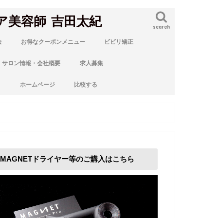
ア美容師 吉田太紀
search
法
お得なクーポンメニュー
ビビリ矯正
サロン情報・会社概要
求人募集
ト
ホームページ
比較する
MAGNETドライヤー等のご購入はこちら