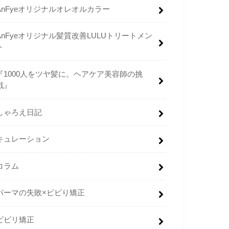
AnFyeオリジナルオレオルカラー
AnFyeオリジナル髪質改善LULUトリートメン
ト
『1000人をツヤ髪に。ヘアケア美容師の挑
戦』
しゃろえ日記
キュレーション
コラム
パーマの失敗×ビビり矯正
ビビリ矯正