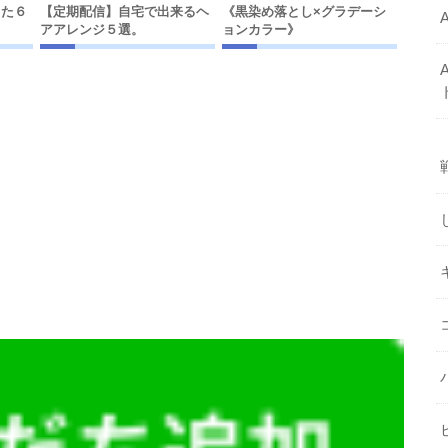
った６
【定期配信】自宅で出来るヘ
《黒染め落とし×グラデーシ
アアレンジ５選。
ョンカラー》